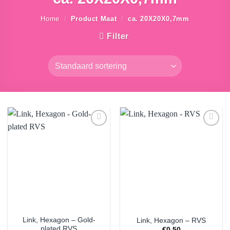
Home
/
Product Maat
/
ca. 20X20X0,7mm
Filter
Aan
Aan
verlanglijst
verlanglijst
toevoegen
toevoegen
Link, Hexagon – Gold-
Link, Hexagon – RVS
plated RVS
€
0.50