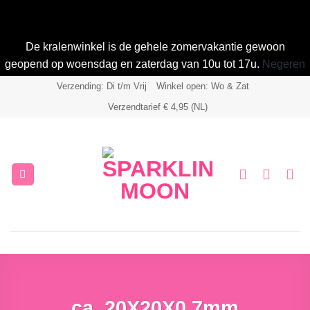
De kralenwinkel is de gehele zomervakantie gewoon
geopend op woensdag en zaterdag van 10u tot 17u.
Negeren
Ga
Verzending: Di t/m Vrij
Winkel open: Wo & Zat
naar
Verzendtarief € 4,95 (NL)
inhoud
ca. 20X20X0,7mm