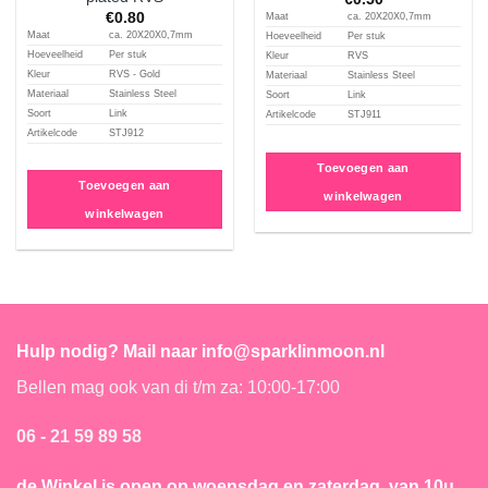
€
0.80
Maat
ca. 20X20X0,7mm
Maat
ca. 20X20X0,7mm
Hoeveelheid
Per stuk
Hoeveelheid
Per stuk
Kleur
RVS
Kleur
RVS - Gold
Materiaal
Stainless Steel
Materiaal
Stainless Steel
Soort
Link
Soort
Link
Artikelcode
STJ911
Artikelcode
STJ912
Toevoegen aan
Toevoegen aan
winkelwagen
winkelwagen
Hulp nodig? Mail naar info@sparklinmoon.nl
Bellen mag ook van di t/m za: 10:00-17:00
06 - 21 59 89 58
de Winkel is open
op woensdag en zaterdag, van 10u