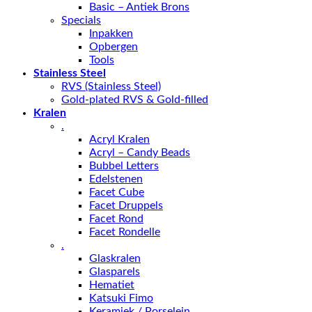
Basic – Antiek Brons
Specials
Inpakken
Opbergen
Tools
Stainless Steel
RVS (Stainless Steel)
Gold-plated RVS & Gold-filled
Kralen
.
Acryl Kralen
Acryl – Candy Beads
Bubbel Letters
Edelstenen
Facet Cube
Facet Druppels
Facet Rond
Facet Rondelle
.
Glaskralen
Glasparels
Hematiet
Katsuki Fimo
Keramiek / Porselein