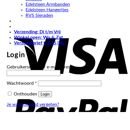
Edelsteen Armbanden
Edelsteen Hangertjes
RVS Sieraden
V
Verzending: Di t/m Vrij
Winkel open: Wo & Zat
Verzendtarief € 4,95 (NL)
Login
Vereist
Gebruikersnaam of e-mailadres
*
Vereist
Wachtwoord
*
P
Onthouden
Login
Je wachtwoord vergeten?