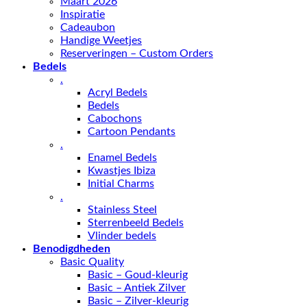
Maart 2026
Inspiratie
Cadeaubon
Handige Weetjes
Reserveringen – Custom Orders
Bedels
.
Acryl Bedels
Bedels
Cabochons
Cartoon Pendants
.
Enamel Bedels
Kwastjes Ibiza
Initial Charms
.
Stainless Steel
Sterrenbeeld Bedels
Vlinder bedels
Benodigdheden
Basic Quality
Basic – Goud-kleurig
Basic – Antiek Zilver
Basic – Zilver-kleurig