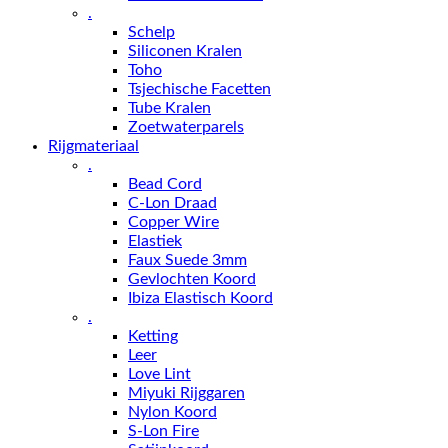
.
Schelp
Siliconen Kralen
Toho
Tsjechische Facetten
Tube Kralen
Zoetwaterparels
Rijgmateriaal
.
Bead Cord
C-Lon Draad
Copper Wire
Elastiek
Faux Suede 3mm
Gevlochten Koord
Ibiza Elastisch Koord
.
Ketting
Leer
Love Lint
Miyuki Rijggaren
Nylon Koord
S-Lon Fire