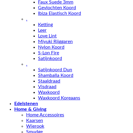
Faux Suede 3mm
Gevlochten Koord
Ibiza Elastisch Koord
.
Ketting
Leer
Love Lint
Miyuki Rijggaren
Nylon Koord
S-Lon Fire
Satijnkoord
.
Satijnkoord Dun
Shamballa Koord
Staaldraad
Visdraad
Waxkoord
Waxkoord Koreaans
Edelstenen
Home & Giving
Home Accessoires
Kaarsen
Wierook
Smudge