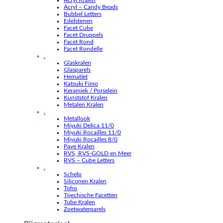
Acryl Kralen
Acryl – Candy Beads
Bubbel Letters
Edelstenen
Facet Cube
Facet Druppels
Facet Rond
Facet Rondelle
.
Glaskralen
Glasparels
Hematiet
Katsuki Fimo
Keramiek / Porselein
Kunststof Kralen
Metalen Kralen
.
Metallook
Miyuki Delica 11/0
Miyuki Rocailles 11/0
Miyuki Rocailles 8/0
Pave Kralen
RVS, RVS-GOLD en Meer
RVS – Cube Letters
.
Schelp
Siliconen Kralen
Toho
Tsjechische Facetten
Tube Kralen
Zoetwaterparels