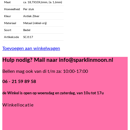
Maat
ca. 18,7X10X,6mm, (ᴓ 1,6mm)
Hoeveelheid
Per stuk
Kleur
Antiek Zilver
Materiaal
Metaal (nikkel-vrij)
Soort
Bedel
Artikelcode
SCJ117
Toevoegen aan winkelwagen
Hulp nodig? Mail naar info@sparklinmoon.nl
Bellen mag ook van di t/m za: 10:00-17:00
06 - 21 59 89 58
de Winkel is open
op woensdag en zaterdag, van 10u tot 17u
Winkellocatie