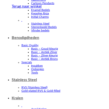
Cartoon Pendants
Terug naar winkel
.
Enamel Bedels
Kwastjes Ibiza
Initial Charms
.
Stainless Steel
Sterrenbeeld Bedels
Vlinder bedels
Benodigdheden
Basic Quality
Basic – Goud-kleurig
Basic – Antiek Zilver
Basic – Zilver-kleurig
Basic – Antiek Brons
Specials
Inpakken
Opbergen
Tools
Stainless Steel
RVS (Stainless Steel)
Gold-plated RVS & Gold-filled
Kralen
.