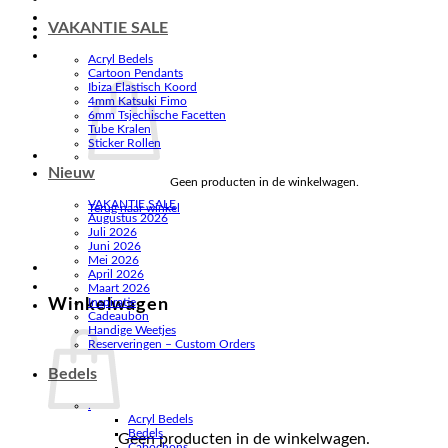
VAKANTIE SALE
Acryl Bedels
Cartoon Pendants
Ibiza Elastisch Koord
4mm Katsuki Fimo
6mm Tsjechische Facetten
Tube Kralen
Sticker Rollen
Nieuw
Geen producten in de winkelwagen.
VAKANTIE SALE
Terug naar winkel
Augustus 2026
Juli 2026
Juni 2026
Mei 2026
April 2026
Maart 2026
Winkelwagen
Inspiratie
Cadeaubon
Handige Weetjes
Reserveringen – Custom Orders
Bedels
.
Acryl Bedels
Bedels
Geen producten in de winkelwagen.
Cabochons