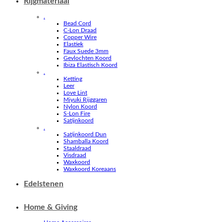
Rijgmateriaal
.
Bead Cord
C-Lon Draad
Copper Wire
Elastiek
Faux Suede 3mm
Gevlochten Koord
Ibiza Elastisch Koord
.
Ketting
Leer
Love Lint
Miyuki Rijggaren
Nylon Koord
S-Lon Fire
Satijnkoord
.
Satijnkoord Dun
Shamballa Koord
Staaldraad
Visdraad
Waxkoord
Waxkoord Koreaans
Edelstenen
Home & Giving