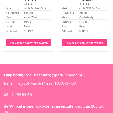
€
0.30
€
0.30
Maat
ca. 14,8X11,6X1,5mm
Maat
ca. 14,8X11,6X1,5mm
Hoeveelheid
Per stuk
Hoeveelheid
Per stuk
Kleur
Antiek Zilver
Kleur
Goud-kleurig
Materiaal
Metaal
Materiaal
Metaal
Soort
Bedel
Soort
Bedel
Artikelcode
SCH609
Artikelcode
SCH610
Toevoegen aan winkelwagen
Toevoegen aan winkelwagen
Hulp nodig? Mail naar info@sparklinmoon.nl
Bellen mag ook van di t/m za: 10:00-17:00
06 - 21 59 89 58
de Winkel is open
op woensdag en zaterdag, van 10u tot
17u