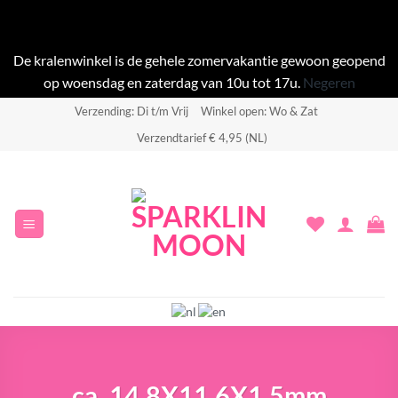
De kralenwinkel is de gehele zomervakantie gewoon geopend
op woensdag en zaterdag van 10u tot 17u.
Negeren
Ga
Verzending: Di t/m Vrij
Winkel open: Wo & Zat
naar
Verzendtarief € 4,95 (NL)
inhoud
ca. 14,8X11,6X1,5mm