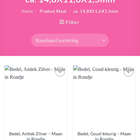
Home
/
Product Maat
/
ca. 14,8X11,6X1,5mm
Filter
Aan
Aan
verlanglijst
verlanglijst
toevoegen
toevoegen
Bedel, Antiek Zilver – Maan
Bedel, Goud-kleurig – Maan
in Rondje
in Rondje