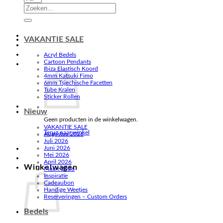
Zoeken
naar:
VAKANTIE SALE
Acryl Bedels
Cartoon Pendants
Ibiza Elastisch Koord
4mm Katsuki Fimo
6mm Tsjechische Facetten
Tube Kralen
Sticker Rollen
Nieuw
Geen producten in de winkelwagen.
VAKANTIE SALE
Terug naar winkel
Augustus 2026
Juli 2026
Juni 2026
Mei 2026
April 2026
Winkelwagen
Maart 2026
Inspiratie
Cadeaubon
Handige Weetjes
Reserveringen – Custom Orders
Bedels