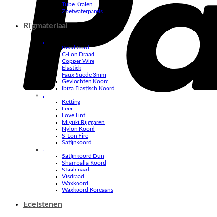
Tube Kralen
Zoetwaterparels
Rijgmateriaal
.
Bead Cord
C-Lon Draad
Copper Wire
Elastiek
Faux Suede 3mm
Gevlochten Koord
Ibiza Elastisch Koord
.
Ketting
Leer
Love Lint
Miyuki Rijggaren
Nylon Koord
S-Lon Fire
Satijnkoord
.
Satijnkoord Dun
Shamballa Koord
Staaldraad
Visdraad
Waxkoord
Waxkoord Koreaans
Edelstenen