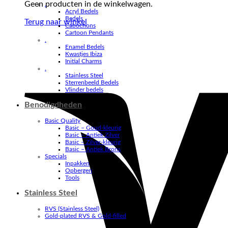
Geen producten in de winkelwagen.
.
Acryl Bedels
Bedels
Terug naar winkel
Cabochons
Cartoon Pendants
.
Enamel Bedels
Kwastjes Ibiza
Initial Charms
.
Stainless Steel
Sterrenbeeld Bedels
Vlinder bedels
Benodigdheden
Basic Quality
Basic – Goud-kleurig
Basic – Antiek Zilver
Basic – Zilver-kleurig
Basic – Antiek Brons
Specials
Inpakken
Opbergen
Tools
Stainless Steel
RVS (Stainless Steel)
Gold-plated RVS & Gold-filled