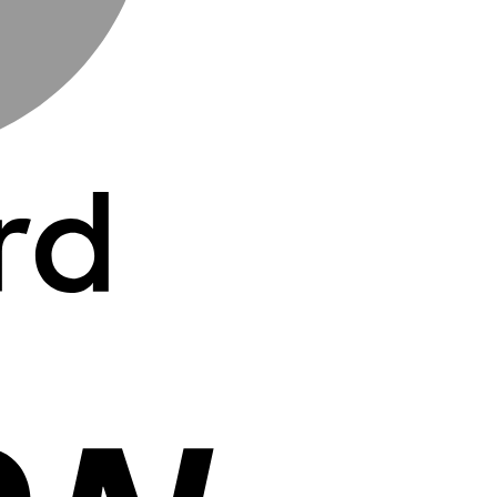
Cash
On
Delivery