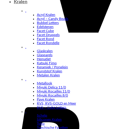
Kralen
.
Acryl Kralen
Acryl – Candy Beads
Bubbel Letters
Edelstenen
Facet Cube
Facet Druppels
Facet Rond
Facet Rondelle
.
Glaskralen
Glasparels
Hematiet
Katsuki Fimo
Keramiek / Porselein
Kunststof Kralen
Metalen Kralen
.
Metallook
Miyuki Delica 11/0
Miyuki Rocailles 11/0
Miyuki Rocailles 8/0
Pave Kralen
RVS, RVS-GOLD en Meer
RVS – Cube Letters
.
Schelp
Siliconen Kralen
Toho
Tsjechische Facetten