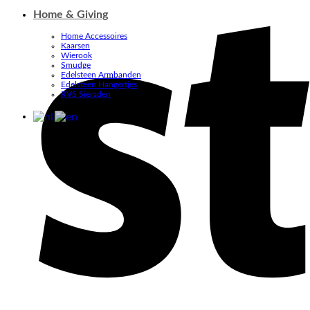
Home & Giving
Home Accessoires
Kaarsen
Wierook
Smudge
Edelsteen Armbanden
Edelsteen Hangertjes
RVS Sieraden