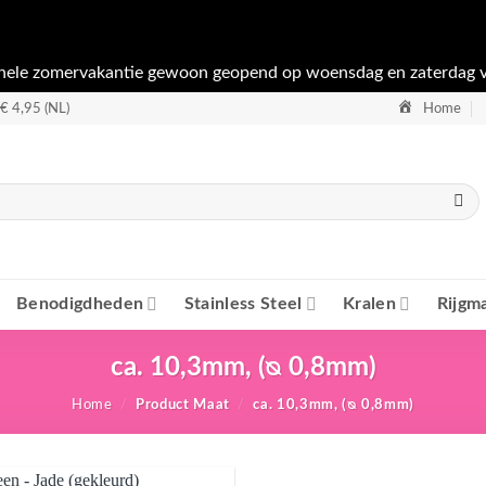
ehele zomervakantie gewoon geopend op woensdag en zaterdag 
€ 4,95 (NL)
Home
Benodigdheden
Stainless Steel
Kralen
Rijgma
ca. 10,3mm, (ᴓ 0,8mm)
Home
/
Product Maat
/
ca. 10,3mm, (ᴓ 0,8mm)