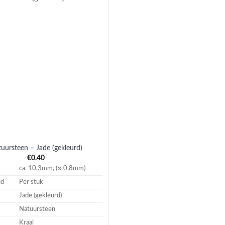
Aan
verlanglijst
toevoegen
uursteen – Jade (gekleurd)
€
0.40
ca. 10,3mm, (ᴓ 0,8mm)
id
Per stuk
Jade (gekleurd)
Natuursteen
Kraal