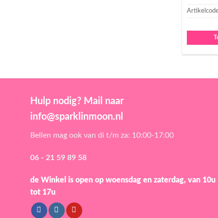
Artikelcod
T
Hulp nodig? Mail naar
info@sparklinmoon.nl
Bellen mag ook van di t/m za: 10:00-17:00
06 - 21 59 89 58
de Winkel is open
op woensdag en zaterdag, van 10u
tot 17u