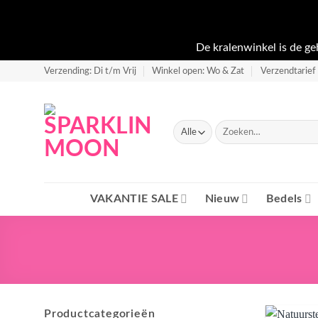
De kralenwinkel is de g
Ga
Verzending: Di t/m Vrij
Winkel open: Wo & Zat
Verzendtarief 
naar
inhoud
Zoeken
naar:
VAKANTIE SALE
Nieuw
Bedels
Productcategorieën