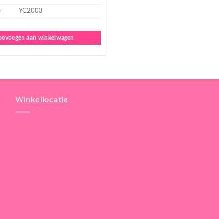
e
YC2003
oevoegen aan winkelwagen
Winkellocatie