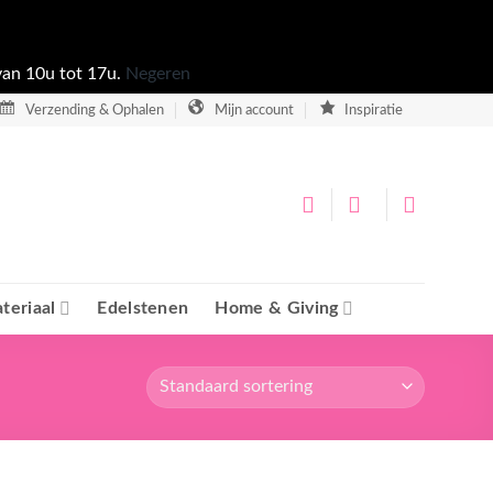
van 10u tot 17u.
Negeren
Verzending & Ophalen
Mijn account
Inspiratie
teriaal
Edelstenen
Home & Giving