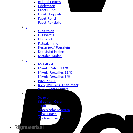
Bubbel Letters
Edelstenen
Facet Cube
Facet Druppels
Facet Rond
Facet Rondelle
.
Glaskralen
Glasparels
Hematiet
Katsuki Fimo
Keramiek / Porselein
Kunststof Kralen
Metalen Kralen
.
Metallook
Miyuki Delica 11/0
Miyuki Rocailles 11/0
Miyuki Rocailles 8/0
Pave Kralen
RVS, RVS-GOLD en Meer
RVS – Cube Letters
.
Schelp
Siliconen Kralen
Toho
Tsjechische Facetten
Tube Kralen
Zoetwaterparels
Rijgmateriaal