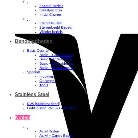
.
Enamel Bedels
Kwastjes Ibiza
Initial Charms
.
Stainless Steel
Sterrenbeeld Bedels
Vlinder bedels
Benodigdheden
Basic Quality
Basic – Goud-kleurig
Basic – Antiek Zilver
Basic – Zilver-kleurig
Basic – Antiek Brons
Specials
Inpakken
Opbergen
Tools
Stainless Steel
RVS (Stainless Steel)
Gold-plated RVS & Gold-filled
Kralen
.
Acryl Kralen
Acryl – Candy Beads