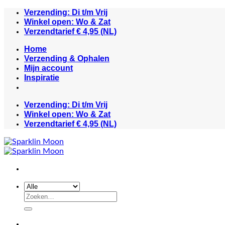
Ga
Verzending: Di t/m Vrij
naar
Winkel open: Wo & Zat
inhoud
Verzendtarief € 4,95 (NL)
Home
Verzending & Ophalen
Mijn account
Inspiratie
Verzending: Di t/m Vrij
Winkel open: Wo & Zat
Verzendtarief € 4,95 (NL)
Zoeken
naar: