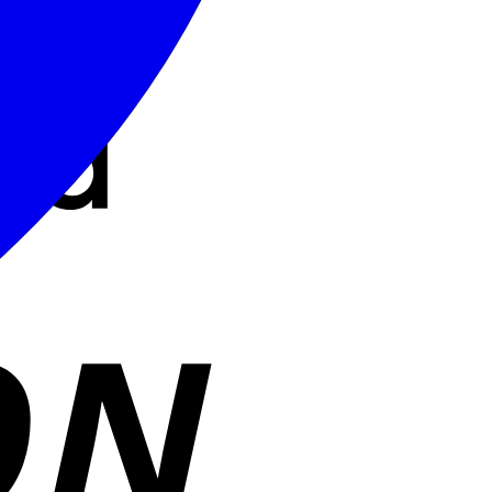
Cash
On
Delivery