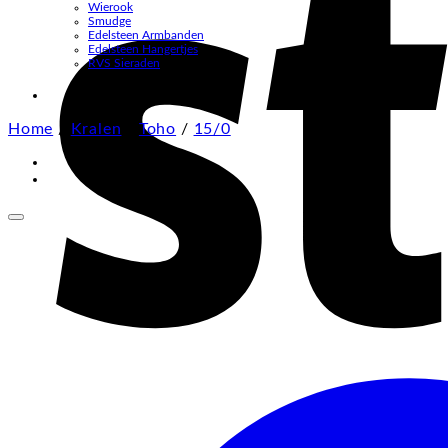
Wierook
Smudge
Edelsteen Armbanden
Edelsteen Hangertjes
RVS Sieraden
Home
/
Kralen
/
Toho
/
15/0