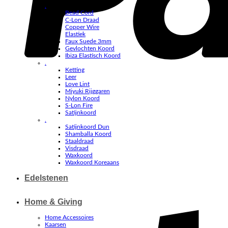
.
Bead Cord
C-Lon Draad
Copper Wire
Elastiek
Faux Suede 3mm
Gevlochten Koord
Ibiza Elastisch Koord
.
Ketting
Leer
Love Lint
Miyuki Rijggaren
Nylon Koord
S-Lon Fire
Satijnkoord
.
Satijnkoord Dun
Shamballa Koord
Staaldraad
Visdraad
Waxkoord
Waxkoord Koreaans
Edelstenen
Home & Giving
Home Accessoires
Kaarsen