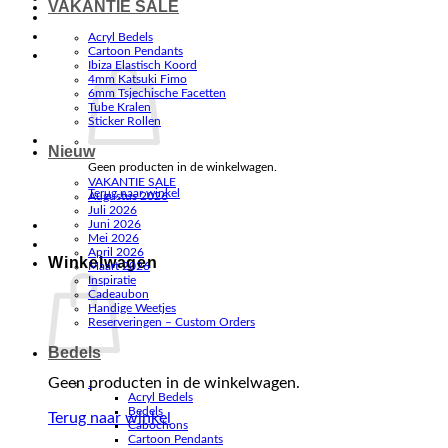
VAKANTIE SALE
Acryl Bedels
Cartoon Pendants
Ibiza Elastisch Koord
4mm Katsuki Fimo
6mm Tsjechische Facetten
Tube Kralen
Sticker Rollen
Nieuw
Geen producten in de winkelwagen.
VAKANTIE SALE
Terug naar winkel
Augustus 2026
Juli 2026
Juni 2026
Mei 2026
April 2026
Winkelwagen
Maart 2026
Inspiratie
Cadeaubon
Handige Weetjes
Reserveringen – Custom Orders
Bedels
Geen producten in de winkelwagen.
.
Acryl Bedels
Bedels
Terug naar winkel
Cabochons
Cartoon Pendants