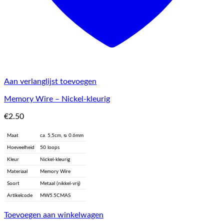
Aan verlanglijst toevoegen
Memory Wire – Nickel-kleurig
€
2.50
Maat
ca. 5,5cm, ᴓ 0.6mm
Hoeveelheid
50 loops
Kleur
Nickel-kleurig
Materiaal
Memory Wire
Soort
Metaal (nikkel-vrij)
Artikelcode
MW5.5CMAS
Toevoegen aan winkelwagen