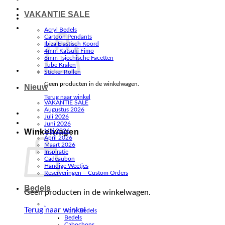
VAKANTIE SALE
Acryl Bedels
Cartoon Pendants
Ibiza Elastisch Koord
4mm Katsuki Fimo
6mm Tsjechische Facetten
Tube Kralen
Sticker Rollen
Geen producten in de winkelwagen.
Nieuw
Terug naar winkel
VAKANTIE SALE
Augustus 2026
Juli 2026
Juni 2026
Winkelwagen
Mei 2026
April 2026
Maart 2026
Inspiratie
Cadeaubon
Handige Weetjes
Reserveringen – Custom Orders
Bedels
Geen producten in de winkelwagen.
.
Terug naar winkel
Acryl Bedels
Bedels
Cabochons