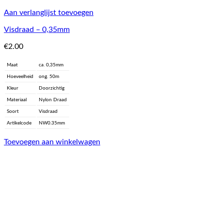
Aan verlanglijst toevoegen
Visdraad – 0,35mm
€
2.00
Maat
ca. 0,35mm
Hoeveelheid
ong. 50m
Kleur
Doorzichtig
Materiaal
Nylon Draad
Soort
Visdraad
Artikelcode
NW0.35mm
Toevoegen aan winkelwagen