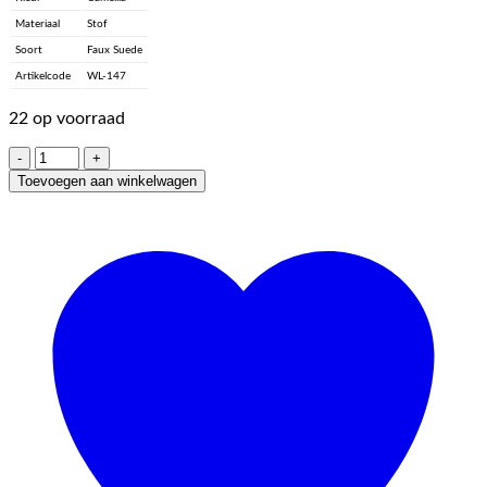
Materiaal
Stof
Soort
Faux Suede
Artikelcode
WL-147
22 op voorraad
Suede
Cord
Toevoegen aan winkelwagen
-
Camellia
aantal