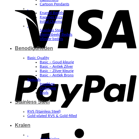
V
Cartoon Pendants
.
Enamel Bedels
Kwastjes Ibiza
Initial Charms
.
Stainless Steel
Sterrenbeeld Bedels
Vlinder bedels
Benodigdheden
Basic Quality
Basic – Goud-kleurig
P
Basic – Antiek Zilver
Basic – Zilver-kleurig
Basic – Antiek Brons
Specials
Inpakken
Opbergen
Tools
Stainless Steel
RVS (Stainless Steel)
Gold-plated RVS & Gold-filled
Kralen
S
.