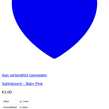
Aan verlanglijst toevoegen
Satijnkoord – Baby Pink
€
1.00
Maat
ca. 2mm
Hoeveelheid
5 meter