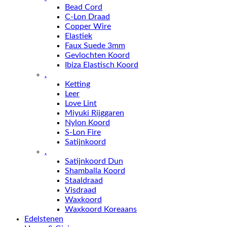
Bead Cord
C-Lon Draad
Copper Wire
Elastiek
Faux Suede 3mm
Gevlochten Koord
Ibiza Elastisch Koord
.
Ketting
Leer
Love Lint
Miyuki Rijggaren
Nylon Koord
S-Lon Fire
Satijnkoord
.
Satijnkoord Dun
Shamballa Koord
Staaldraad
Visdraad
Waxkoord
Waxkoord Koreaans
Edelstenen