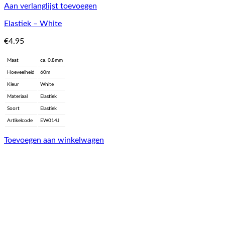
Aan verlanglijst toevoegen
Elastiek – White
€
4.95
Maat
ca. 0.8mm
Hoeveelheid
60m
Kleur
White
Materiaal
Elastiek
Soort
Elastiek
Artikelcode
EW014J
Toevoegen aan winkelwagen