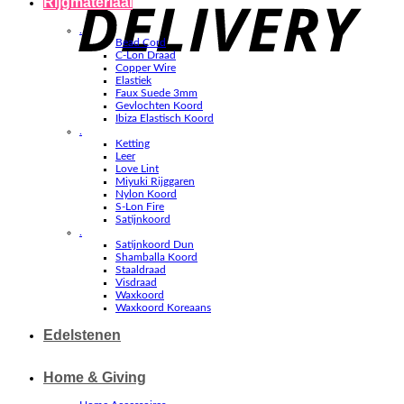
Rijgmateriaal
.
Bead Cord
C-Lon Draad
Copper Wire
Elastiek
Faux Suede 3mm
Gevlochten Koord
Ibiza Elastisch Koord
.
Ketting
Leer
Love Lint
Miyuki Rijggaren
Nylon Koord
S-Lon Fire
Satijnkoord
.
Satijnkoord Dun
Shamballa Koord
Staaldraad
Visdraad
Waxkoord
Waxkoord Koreaans
Edelstenen
Home & Giving