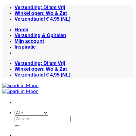
Ga
Verzending: Di t/m Vrij
naar
Winkel open: Wo & Zat
inhoud
Verzendtarief € 4,95 (NL)
Home
Verzending & Ophalen
Mijn account
Inspiratie
Verzending: Di t/m Vrij
Winkel open: Wo & Zat
Verzendtarief € 4,95 (NL)
Zoeken
naar: