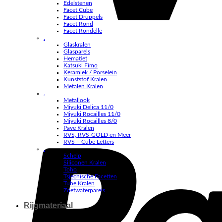
Edelstenen
Facet Cube
Facet Druppels
Facet Rond
Facet Rondelle
.
Glaskralen
Glasparels
Hematiet
Katsuki Fimo
Keramiek / Porselein
Kunststof Kralen
Metalen Kralen
.
Metallook
Miyuki Delica 11/0
Miyuki Rocailles 11/0
Miyuki Rocailles 8/0
Pave Kralen
RVS, RVS-GOLD en Meer
RVS – Cube Letters
.
Schelp
Siliconen Kralen
Toho
Tsjechische Facetten
Tube Kralen
Zoetwaterparels
Rijgmateriaal
.