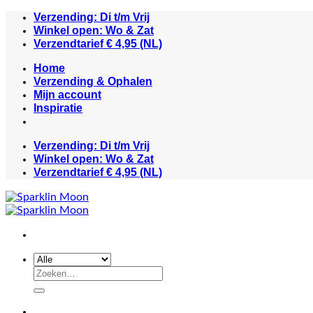
Ga
Verzending: Di t/m Vrij
naar
Winkel open: Wo & Zat
inhoud
Verzendtarief € 4,95 (NL)
Home
Verzending & Ophalen
Mijn account
Inspiratie
Verzending: Di t/m Vrij
Winkel open: Wo & Zat
Verzendtarief € 4,95 (NL)
Zoeken
naar: