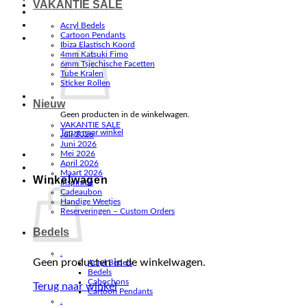
VAKANTIE SALE
Acryl Bedels
Cartoon Pendants
Ibiza Elastisch Koord
4mm Katsuki Fimo
6mm Tsjechische Facetten
Tube Kralen
Sticker Rollen
Nieuw
Geen producten in de winkelwagen.
VAKANTIE SALE
Terug naar winkel
Juli 2026
Juni 2026
Mei 2026
April 2026
Maart 2026
Winkelwagen
Inspiratie
Cadeaubon
Handige Weetjes
Reserveringen – Custom Orders
Bedels
.
Geen producten in de winkelwagen.
Acryl Bedels
Bedels
Cabochons
Terug naar winkel
Cartoon Pendants
.