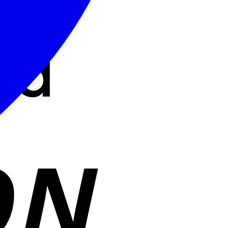
Cash
On
Delivery