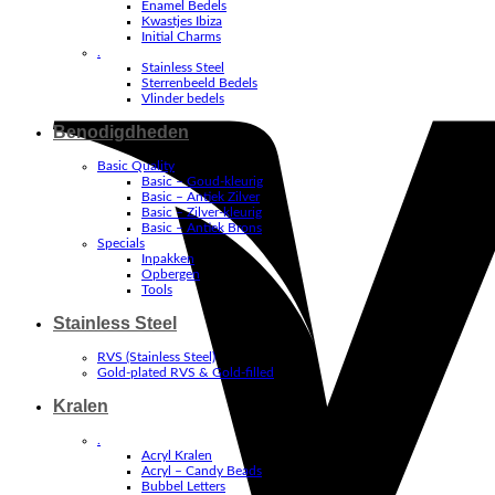
Enamel Bedels
Kwastjes Ibiza
Initial Charms
.
Stainless Steel
Sterrenbeeld Bedels
Vlinder bedels
Benodigdheden
Basic Quality
Basic – Goud-kleurig
Basic – Antiek Zilver
Basic – Zilver-kleurig
Basic – Antiek Brons
Specials
Inpakken
Opbergen
Tools
Stainless Steel
RVS (Stainless Steel)
Gold-plated RVS & Gold-filled
Kralen
.
Acryl Kralen
Acryl – Candy Beads
Bubbel Letters