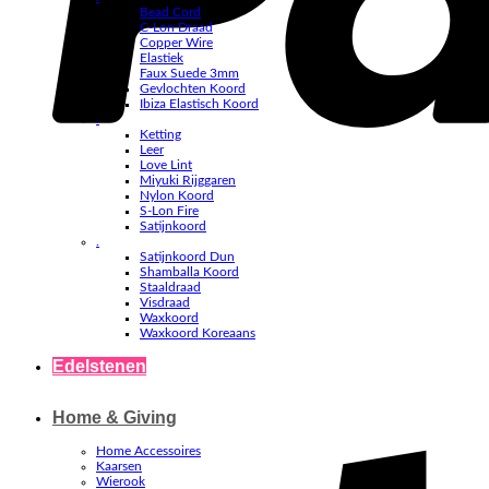
Bead Cord
C-Lon Draad
Copper Wire
Elastiek
Faux Suede 3mm
Gevlochten Koord
Ibiza Elastisch Koord
.
Ketting
Leer
Love Lint
Miyuki Rijggaren
Nylon Koord
S-Lon Fire
Satijnkoord
.
Satijnkoord Dun
Shamballa Koord
Staaldraad
Visdraad
Waxkoord
Waxkoord Koreaans
Edelstenen
Home & Giving
Home Accessoires
Kaarsen
Wierook