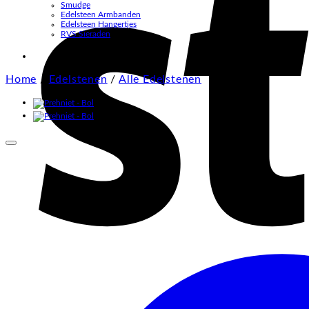
Smudge
Edelsteen Armbanden
Edelsteen Hangertjes
RVS Sieraden
Home
/
Edelstenen
/
Alle Edelstenen