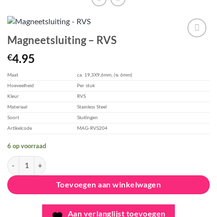
Magneetsluiting – RVS
Aan
4.95
€
verlanglijst
toevoegen
Maat
ca. 19,3X9,6mm, (ᴓ 6mm)
Hoeveelheid
Per stuk
Kleur
RVS
Materiaal
Stainless Steel
Soort
Sluitingen
Artikelcode
MAG-RVS204
6 op voorraad
Magneetsluiting - RVS aantal
Toevoegen aan winkelwagen
Aan verlanglijst toevoegen