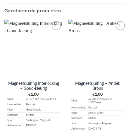
Gerelateerde producten
Aan
Aan
verlanglijst
verlanglijst
toevoegen
toevoegen
Magneetsluiting Interlocking
Magneetsluiting – Antiek
– Goud-kleurig
Brons
€
1.00
€
1.00
Maat
ca. 37,15X6,5mm, (ᴓ 4mm)
ca. 20X13,5X6mm, (ᴓ
Maat
10X2,5mm)
Hoeveelheid
Per stuk
Hoeveelheid
Per stuk
Kleur
Goud-kleurig
Kleur
Antiek Brons
Materiaal
Metaal
Materiaal
Metaal
Soort
Sluitingen - Magneet
Soort
Sluitingen - Magneet
Artikelcode
DI002-G
Artikelcode
DH003-AB