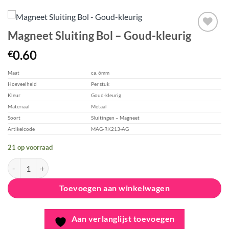
Magneet Sluiting Bol – Goud-kleurig
Aan
0.60
€
verlanglijst
toevoegen
Maat
ca. 6mm
Hoeveelheid
Per stuk
Kleur
Goud-kleurig
Materiaal
Metaal
Soort
Sluitingen – Magneet
Artikelcode
MAG-RK213-AG
21 op voorraad
Magneet Sluiting Bol - Goud-kleurig aantal
Toevoegen aan winkelwagen
Aan verlanglijst toevoegen