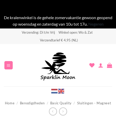
De kralenwinkel is de gehele zomervakantie gewoon geopend
op woensdag en zaterdag van 10u tot 17u.
Negeren
Ga
Verzending: Di t/m Vrij
Winkel open: Wo & Zat
naar
Verzendtarief € 4,95 (NL)
inhoud
Home
/
Benodigdheden
/
Basic Quality
/
Sluitingen - Magneet