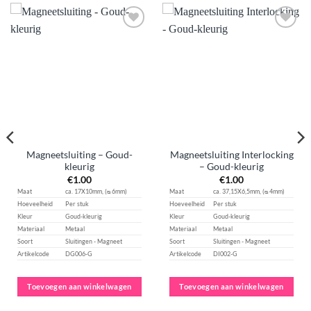
Aan
Aan
verlanglijst
verlanglijst
toevoegen
toevoegen
Magneetsluiting – Goud-
Magneetsluiting Interlocking
kleurig
– Goud-kleurig
€
1.00
€
1.00
Maat
ca. 17X10mm, (ᴓ 6mm)
Maat
ca. 37,15X6,5mm, (ᴓ 4mm)
Hoeveelheid
Per stuk
Hoeveelheid
Per stuk
Kleur
Goud-kleurig
Kleur
Goud-kleurig
Materiaal
Metaal
Materiaal
Metaal
Soort
Sluitingen - Magneet
Soort
Sluitingen - Magneet
Artikelcode
DG006-G
Artikelcode
DI002-G
Toevoegen aan winkelwagen
Toevoegen aan winkelwagen