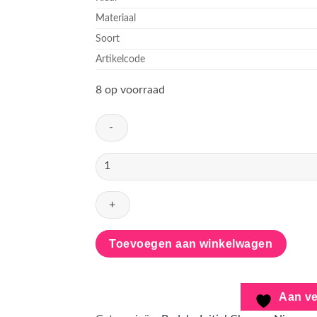
Materiaal
Soort
Artikelcode
8 op voorraad
Initial
Charm,
RVS
-
O
aantal
Toevoegen aan winkelwagen
Aan ve