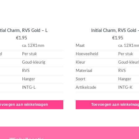
itial Charm, RVS Gold – L
Initial Charm, RVS Gold 
€
1.95
€
1.95
ca. 12X1mm
Maat
ca. 12X1m
d
Per stuk
Hoeveelheid
Per stuk
Goud-kleurig
Kleur
Goud-kleur
RVS
Materiaal
RVS
Hanger
Soort
Hanger
INTG-L
Artikelcode
INTG-K
evoegen aan winkelwagen
Toevoegen aan winkelwa