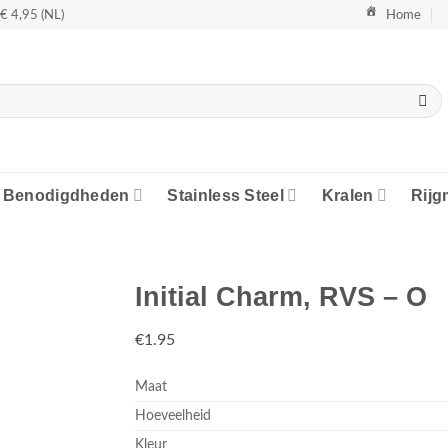
€ 4,95 (NL)
Home
Benodigdheden
Stainless Steel
Kralen
Rijg
Initial Charm, RVS – O
€
1.95
 toevoegen
Maat
Hoeveelheid
Kleur