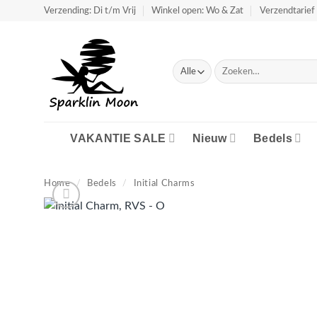
Ga
Verzending: Di t/m Vrij
Winkel open: Wo & Zat
Verzendtarief 
naar
inhoud
Zoeken
naar:
VAKANTIE SALE
Nieuw
Bedels
Home
/
Bedels
/
Initial Charms
Aan verlanglijst