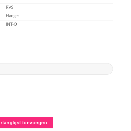
RVS
Hanger
INT-O
rlanglijst toevoegen