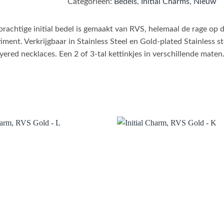
Categorieën:
Bedels
,
Initial Charms
,
Nieuw
rachtige initial bedel is gemaakt van RVS, helemaal de rage op 
iment. Verkrijgbaar in Stainless Steel en Gold-plated Stainless 
yered necklaces. Een 2 of 3-tal kettinkjes in verschillende maten
Aan verlanglijst toevoegen
Aan verlanglijst 