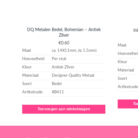
DQ Metalen Bedel, Bohemian – Antiek
In
Zilver
€
0.60
Maat
Maat
ca. 14X11mm, (ᴓ 1.5mm)
Hoeveelhei
Hoeveelheid
Per stuk
Kleur
Kleur
Antiek Zilver
Materiaal
Materiaal
Designer Quality Metaal
Soort
Soort
Bedel
Artikelcode
Artikelcode
XB411
To
Toevoegen aan winkelwagen