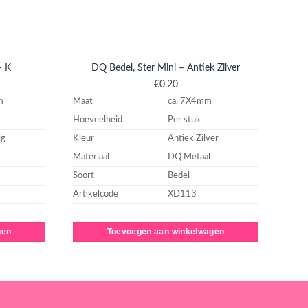
DQ
– K
DQ Bedel, Ster Mini – Antiek Zilver
€
0.20
m
Maat
ca. 7X4mm
Maat
Hoeveelheid
Per stuk
Hoev
ig
Kleur
Antiek Zilver
Kleur
Materiaal
DQ Metaal
Mater
Soort
Bedel
Soort
Artikelcode
XD113
Artik
gen
Toevoegen aan winkelwagen