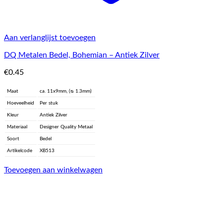
Aan verlanglijst toevoegen
DQ Metalen Bedel, Bohemian – Antiek Zilver
€
0.45
Maat
ca. 11x9mm, (ᴓ 1.3mm)
Hoeveelheid
Per stuk
Kleur
Antiek Zilver
Materiaal
Designer Quality Metaal
Soort
Bedel
Artikelcode
XB513
Toevoegen aan winkelwagen