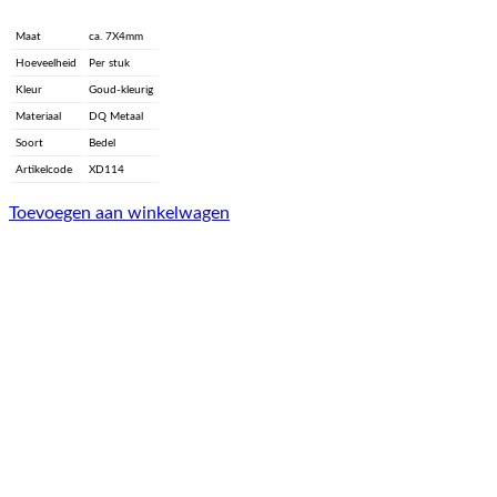
Maat
ca. 7X4mm
Hoeveelheid
Per stuk
Kleur
Goud-kleurig
Materiaal
DQ Metaal
Soort
Bedel
Artikelcode
XD114
Toevoegen aan winkelwagen