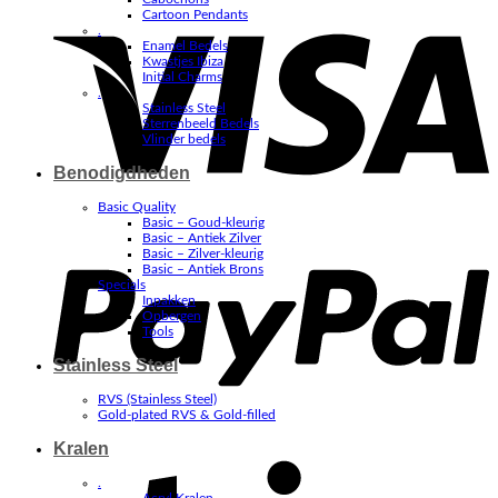
V
Cartoon Pendants
.
Enamel Bedels
Kwastjes Ibiza
Initial Charms
.
Stainless Steel
Sterrenbeeld Bedels
Vlinder bedels
Benodigdheden
Basic Quality
Basic – Goud-kleurig
P
Basic – Antiek Zilver
Basic – Zilver-kleurig
Basic – Antiek Brons
Specials
Inpakken
Opbergen
Tools
Stainless Steel
RVS (Stainless Steel)
Gold-plated RVS & Gold-filled
Kralen
S
.