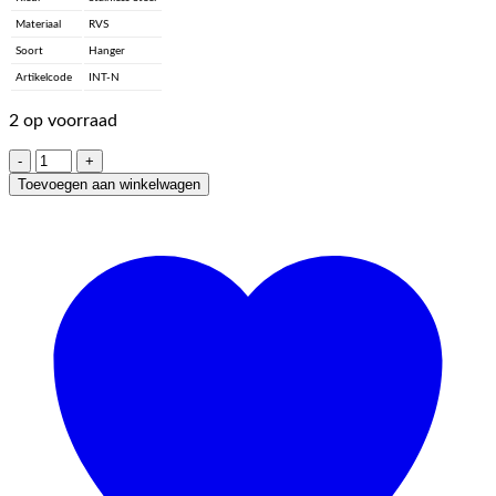
Materiaal
RVS
Soort
Hanger
Artikelcode
INT-N
2 op voorraad
Initial
Charm,
Toevoegen aan winkelwagen
RVS
-
N
aantal