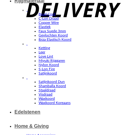
Rijgmateriaal
.
Bead Cord
C-Lon Draad
Copper Wire
Elastiek
Faux Suede 3mm
Gevlochten Koord
Ibiza Elastisch Koord
.
Ketting
Leer
Love Lint
Miyuki Rijggaren
Nylon Koord
S-Lon Fire
Satijnkoord
.
Satijnkoord Dun
Shamballa Koord
Staaldraad
Visdraad
Waxkoord
Waxkoord Koreaans
Edelstenen
Home & Giving