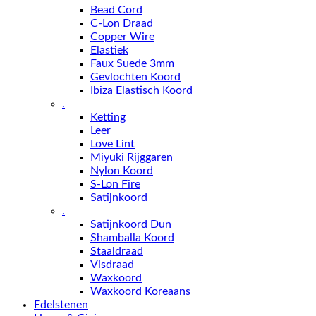
Bead Cord
C-Lon Draad
Copper Wire
Elastiek
Faux Suede 3mm
Gevlochten Koord
Ibiza Elastisch Koord
.
Ketting
Leer
Love Lint
Miyuki Rijggaren
Nylon Koord
S-Lon Fire
Satijnkoord
.
Satijnkoord Dun
Shamballa Koord
Staaldraad
Visdraad
Waxkoord
Waxkoord Koreaans
Edelstenen