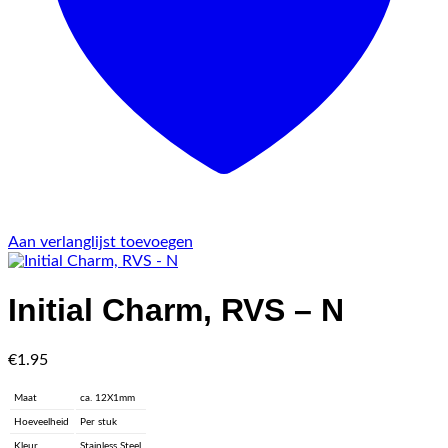
Aan verlanglijst toevoegen
Initial Charm, RVS – N
€
1.95
Maat
ca. 12X1mm
Hoeveelheid
Per stuk
Kleur
Stainless Steel