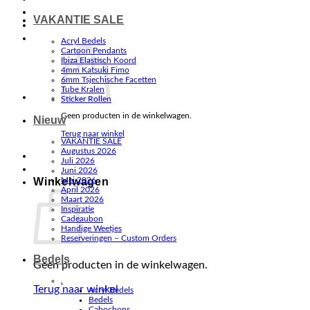
VAKANTIE SALE
Acryl Bedels
Cartoon Pendants
Ibiza Elastisch Koord
4mm Katsuki Fimo
6mm Tsjechische Facetten
Tube Kralen
Sticker Rollen
Geen producten in de winkelwagen.
Nieuw
Terug naar winkel
VAKANTIE SALE
Augustus 2026
Juli 2026
Juni 2026
Winkelwagen
Mei 2026
April 2026
Maart 2026
Inspiratie
Cadeaubon
Handige Weetjes
Reserveringen – Custom Orders
Bedels
Geen producten in de winkelwagen.
.
Terug naar winkel
Acryl Bedels
Bedels
Cabochons