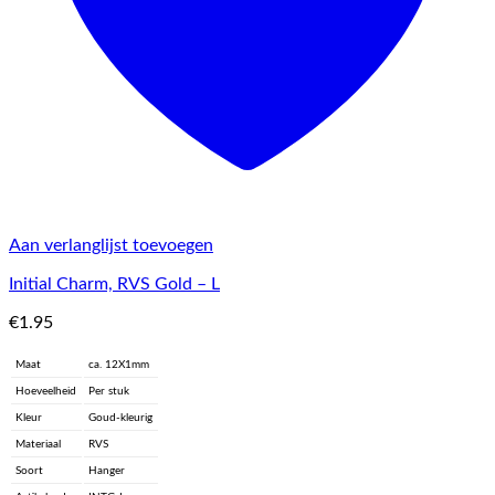
Aan verlanglijst toevoegen
Initial Charm, RVS Gold – L
€
1.95
Maat
ca. 12X1mm
Hoeveelheid
Per stuk
Kleur
Goud-kleurig
Materiaal
RVS
Soort
Hanger