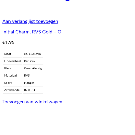
Aan verlanglijst toevoegen
Initial Charm, RVS Gold – O
€
1.95
Maat
ca. 12X1mm
Hoeveelheid
Per stuk
Kleur
Goud-kleurig
Materiaal
RVS
Soort
Hanger
Artikelcode
INTG-O
Toevoegen aan winkelwagen