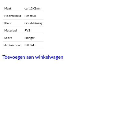
Maat
ca. 12X1mm
Hoeveelheid
Per stuk
Kleur
Goud-kleurig
Materiaal
RVS
Soort
Hanger
Artikelcode
INTG-E
Toevoegen aan winkelwagen