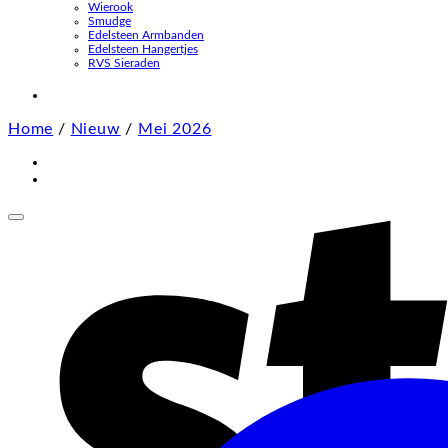
Wierook
Smudge
Edelsteen Armbanden
Edelsteen Hangertjes
RVS Sieraden
Home
/
Nieuw
/
Mei 2026