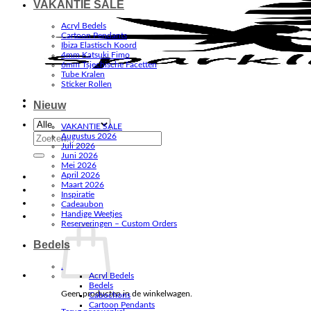
VAKANTIE SALE
Acryl Bedels
Cartoon Pendants
Ibiza Elastisch Koord
4mm Katsuki Fimo
6mm Tsjechische Facetten
Tube Kralen
Sticker Rollen
Nieuw
VAKANTIE SALE
Zoeken
Augustus 2026
Juli 2026
naar:
Juni 2026
Mei 2026
April 2026
Maart 2026
Inspiratie
Cadeaubon
Handige Weetjes
Reserveringen – Custom Orders
Bedels
.
Acryl Bedels
Bedels
Geen producten in de winkelwagen.
Cabochons
Cartoon Pendants