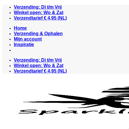
Ga
Verzending: Di t/m Vrij
naar
Winkel open: Wo & Zat
inhoud
Verzendtarief € 4,95 (NL)
Home
Verzending & Ophalen
Mijn account
Inspiratie
Verzending: Di t/m Vrij
Winkel open: Wo & Zat
Verzendtarief € 4,95 (NL)