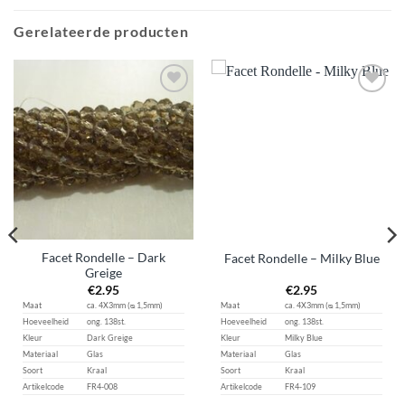
Gerelateerde producten
Aan
Aan
verlanglijst
verlanglijst
toevoegen
toevoegen
Facet Rondelle – Dark
Facet Rondelle – Milky Blue
Greige
€
2.95
€
2.95
Maat
ca. 4X3mm (ᴓ 1,5mm)
Maat
ca. 4X3mm (ᴓ 1,5mm)
Hoeveelheid
ong. 138st.
Hoeveelheid
ong. 138st.
Kleur
Dark Greige
Kleur
Milky Blue
Materiaal
Glas
Materiaal
Glas
Soort
Kraal
Soort
Kraal
Artikelcode
FR4-008
Artikelcode
FR4-109