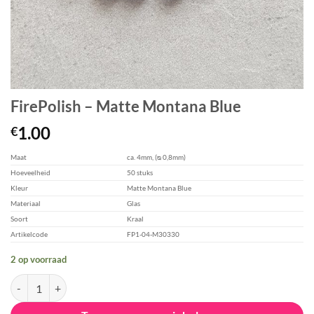
FirePolish – Matte Montana Blue
1.00
€
Maat
ca. 4mm, (ᴓ 0,8mm)
Hoeveelheid
50 stuks
Kleur
Matte Montana Blue
Materiaal
Glas
Soort
Kraal
Artikelcode
FP1-04-M30330
2 op voorraad
FirePolish - Matte Montana Blue aantal