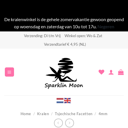
De kralenwinkel is de gehele zomervakantie gewoon geopend
op woensdag en zaterdag van 10u tot 17u.
Negeren
Ga
Verzending: Di t/m Vrij
Winkel open: Wo & Zat
naar
Verzendtarief € 4,95 (NL)
inhoud
Home
/
Kralen
/
Tsjechische Facetten
/
4mm