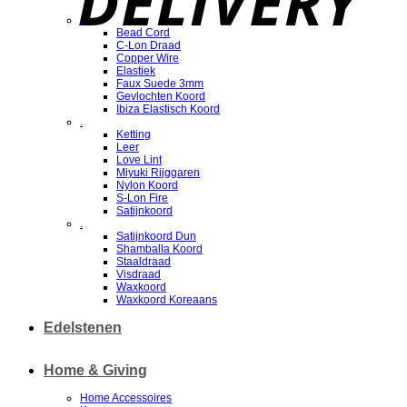
.
Bead Cord
C-Lon Draad
Copper Wire
Elastiek
Faux Suede 3mm
Gevlochten Koord
Ibiza Elastisch Koord
.
Ketting
Leer
Love Lint
Miyuki Rijggaren
Nylon Koord
S-Lon Fire
Satijnkoord
.
Satijnkoord Dun
Shamballa Koord
Staaldraad
Visdraad
Waxkoord
Waxkoord Koreaans
Edelstenen
Home & Giving
Home Accessoires