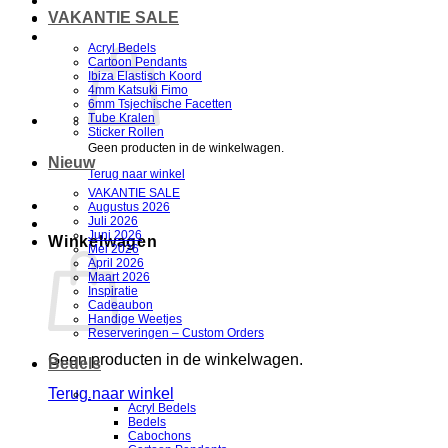
VAKANTIE SALE
Acryl Bedels
Cartoon Pendants
Ibiza Elastisch Koord
4mm Katsuki Fimo
6mm Tsjechische Facetten
Tube Kralen
Sticker Rollen
Geen producten in de winkelwagen.
Nieuw
Terug naar winkel
VAKANTIE SALE
Augustus 2026
Juli 2026
Juni 2026
Winkelwagen
Mei 2026
April 2026
Maart 2026
Inspiratie
Cadeaubon
Handige Weetjes
Reserveringen – Custom Orders
Geen producten in de winkelwagen.
Bedels
Terug naar winkel
.
Acryl Bedels
Bedels
V
Cabochons