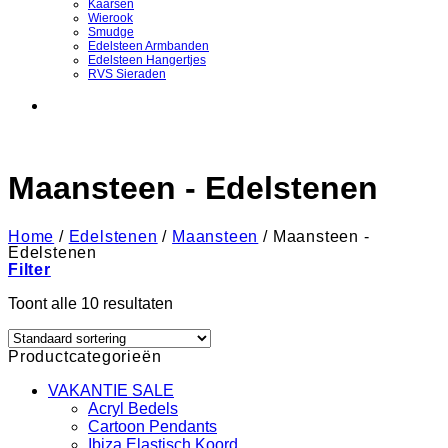
Kaarsen
Wierook
Smudge
Edelsteen Armbanden
Edelsteen Hangertjes
RVS Sieraden
Maansteen - Edelstenen
Home
/
Edelstenen
/
Maansteen
/
Maansteen -
Edelstenen
Filter
Toont alle 10 resultaten
Productcategorieën
VAKANTIE SALE
Acryl Bedels
Cartoon Pendants
Ibiza Elastisch Koord