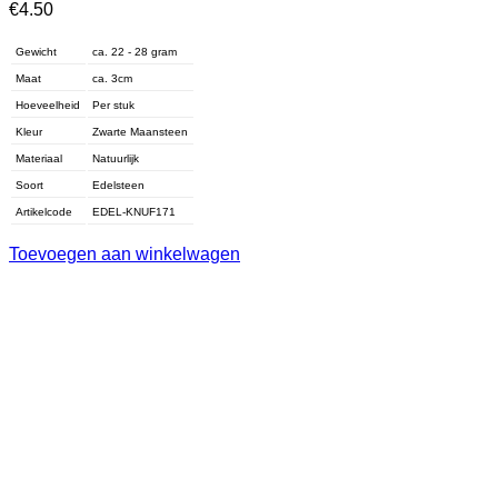
€
4.50
Gewicht
ca. 22 - 28 gram
Maat
ca. 3cm
Hoeveelheid
Per stuk
Kleur
Zwarte Maansteen
Materiaal
Natuurlijk
Soort
Edelsteen
Artikelcode
EDEL-KNUF171
Toevoegen aan winkelwagen