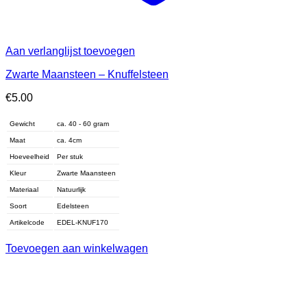
Aan verlanglijst toevoegen
Zwarte Maansteen – Knuffelsteen
€
5.00
Gewicht
ca. 40 - 60 gram
Maat
ca. 4cm
Hoeveelheid
Per stuk
Kleur
Zwarte Maansteen
Materiaal
Natuurlijk
Soort
Edelsteen
Artikelcode
EDEL-KNUF170
Toevoegen aan winkelwagen