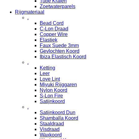
Tube Kralen
Zoetwaterparels
Rijgmateriaal
.
Bead Cord
C-Lon Draad
Copper Wire
Elastiek
Faux Suede 3mm
Gevlochten Koord
Ibiza Elastisch Koord
.
Ketting
Leer
Love Lint
Miyuki Rijggaren
Nylon Koord
S-Lon Fire
Satijnkoord
.
Satijnkoord Dun
Shamballa Koord
Staaldraad
Visdraad
Waxkoord