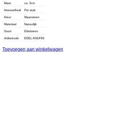
Maat
ca. 3cm
Hoeveelheid
Per stuk
Kleur
Maansteen
Materiaal
Natuurlijk
Soort
Edelsteen
Artikelcode
EDEL-KNUF65
Toevoegen aan winkelwagen