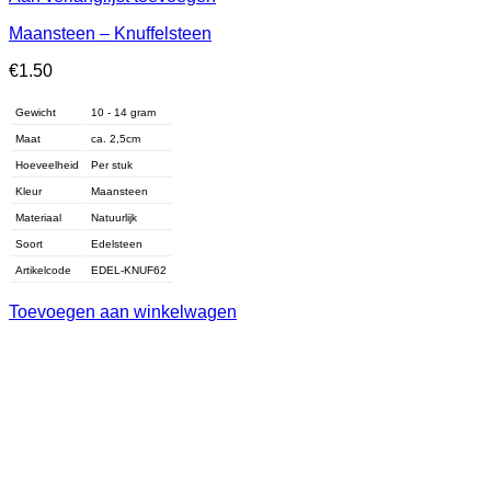
Maansteen – Knuffelsteen
€
1.50
Gewicht
10 - 14 gram
Maat
ca. 2,5cm
Hoeveelheid
Per stuk
Kleur
Maansteen
Materiaal
Natuurlijk
Soort
Edelsteen
Artikelcode
EDEL-KNUF62
Toevoegen aan winkelwagen