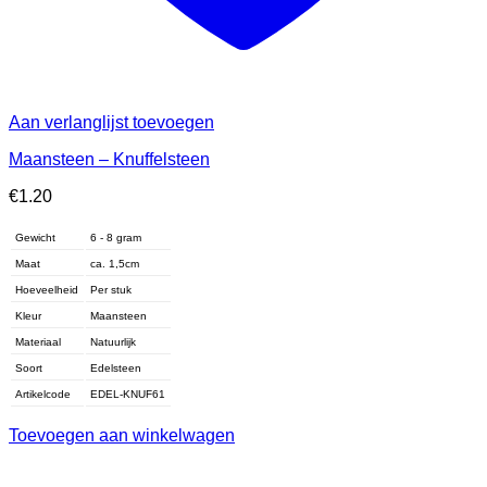
Aan verlanglijst toevoegen
Maansteen – Knuffelsteen
€
1.20
Gewicht
6 - 8 gram
Maat
ca. 1,5cm
Hoeveelheid
Per stuk
Kleur
Maansteen
Materiaal
Natuurlijk
Soort
Edelsteen
Artikelcode
EDEL-KNUF61
Toevoegen aan winkelwagen