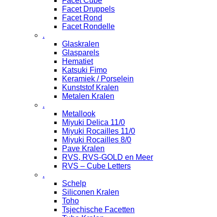
Facet Cube
Facet Druppels
Facet Rond
Facet Rondelle
.
Glaskralen
Glasparels
Hematiet
Katsuki Fimo
Keramiek / Porselein
Kunststof Kralen
Metalen Kralen
.
Metallook
Miyuki Delica 11/0
Miyuki Rocailles 11/0
Miyuki Rocailles 8/0
Pave Kralen
RVS, RVS-GOLD en Meer
RVS – Cube Letters
.
Schelp
Siliconen Kralen
Toho
Tsjechische Facetten