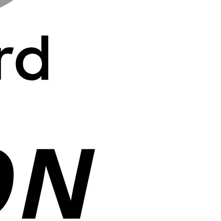
Cash
On
Delivery