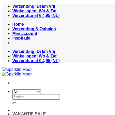
Ga
Verzending: Di t/m Vrij
naar
Winkel open: Wo & Zat
inhoud
Verzendtarief € 4,95 (NL)
Home
Verzending & Ophalen
Mijn account
Inspiratie
Verzending: Di t/m Vrij
Winkel open: Wo & Zat
Verzendtarief € 4,95 (NL)
Zoeken
naar:
VAKANTIE SALE