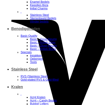
Enamel Bedels
Kwastjes Ibiza
Initial Charms
.
Stainless Steel
Sterrenbeeld Bedels
Vlinder bedels
Benodigdheden
Basic Quality
Basic – Goud-kleurig
Basic – Antiek Zilver
Basic – Zilver-kleurig
Basic – Antiek Brons
Specials
Inpakken
Opbergen
Tools
Stainless Steel
RVS (Stainless Steel)
Gold-plated RVS & Gold-filled
Kralen
.
Acryl Kralen
Acryl – Candy Beads
Bubbel Letters