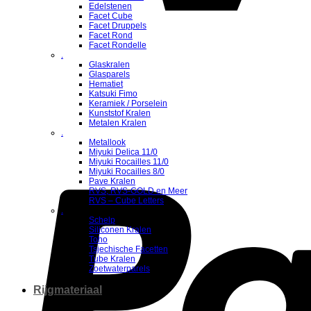
Edelstenen
Facet Cube
Facet Druppels
Facet Rond
Facet Rondelle
.
Glaskralen
Glasparels
Hematiet
Katsuki Fimo
Keramiek / Porselein
Kunststof Kralen
Metalen Kralen
.
Metallook
Miyuki Delica 11/0
Miyuki Rocailles 11/0
Miyuki Rocailles 8/0
Pave Kralen
RVS, RVS-GOLD en Meer
RVS – Cube Letters
.
Schelp
Siliconen Kralen
Toho
Tsjechische Facetten
Tube Kralen
Zoetwaterparels
Rijgmateriaal