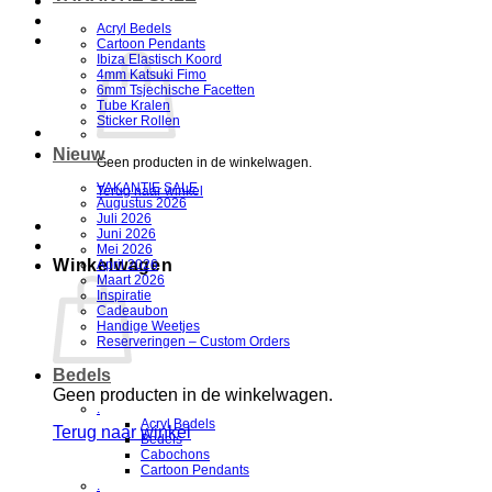
Acryl Bedels
Cartoon Pendants
Ibiza Elastisch Koord
4mm Katsuki Fimo
6mm Tsjechische Facetten
Tube Kralen
Sticker Rollen
Nieuw
Geen producten in de winkelwagen.
VAKANTIE SALE
Terug naar winkel
Augustus 2026
Juli 2026
Juni 2026
Mei 2026
Winkelwagen
April 2026
Maart 2026
Inspiratie
Cadeaubon
Handige Weetjes
Reserveringen – Custom Orders
Bedels
Geen producten in de winkelwagen.
.
Acryl Bedels
Terug naar winkel
Bedels
Cabochons
Cartoon Pendants
.