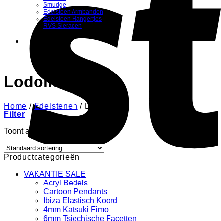
Smudge
Edelsteen Armbanden
Edelsteen Hangertjes
RVS Sieraden
Lodoliet
Home
/
Edelstenen
/
Lodoliet
Filter
Toont alle 5 resultaten
Productcategorieën
VAKANTIE SALE
Acryl Bedels
Cartoon Pendants
Ibiza Elastisch Koord
4mm Katsuki Fimo
6mm Tsjechische Facetten