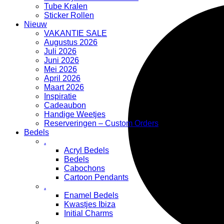
Tube Kralen
Sticker Rollen
Nieuw
VAKANTIE SALE
Augustus 2026
Juli 2026
Juni 2026
Mei 2026
April 2026
Maart 2026
Inspiratie
Cadeaubon
Handige Weetjes
Reserveringen – Custom Orders
Bedels
.
Acryl Bedels
Bedels
Cabochons
Cartoon Pendants
.
Enamel Bedels
Kwastjes Ibiza
Initial Charms
.