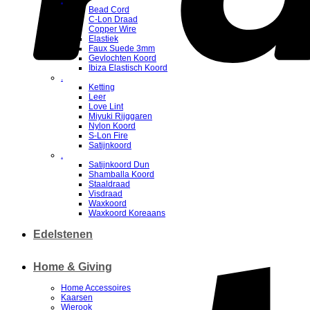
.
Bead Cord
C-Lon Draad
Copper Wire
Elastiek
Faux Suede 3mm
Gevlochten Koord
Ibiza Elastisch Koord
.
Ketting
Leer
Love Lint
Miyuki Rijggaren
Nylon Koord
S-Lon Fire
Satijnkoord
.
Satijnkoord Dun
Shamballa Koord
Staaldraad
Visdraad
Waxkoord
Waxkoord Koreaans
Edelstenen
Home & Giving
Home Accessoires
Kaarsen
Wierook