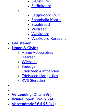
S-Lon Fire
Satijnkoord
.
Satijnkoord Dun
Shamballa Koord
Staaldraad
Visdraad
Waxkoord
Waxkoord Koreaans
Edelstenen
Home & Giving
Home Accessoires
Kaarsen
Wierook
Smudge
Edelsteen Armbanden
Edelsteen Hangertjes
RVS Sieraden
Verzending: Di t/m Vrij
Winkel open: Wo & Zat
Verzendtarief € 4,95 (NL)