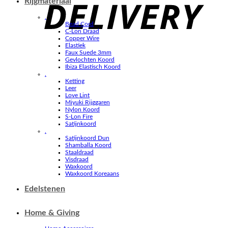
Rijgmateriaal
.
Bead Cord
C-Lon Draad
Copper Wire
Elastiek
Faux Suede 3mm
Gevlochten Koord
Ibiza Elastisch Koord
.
Ketting
Leer
Love Lint
Miyuki Rijggaren
Nylon Koord
S-Lon Fire
Satijnkoord
.
Satijnkoord Dun
Shamballa Koord
Staaldraad
Visdraad
Waxkoord
Waxkoord Koreaans
Edelstenen
Home & Giving