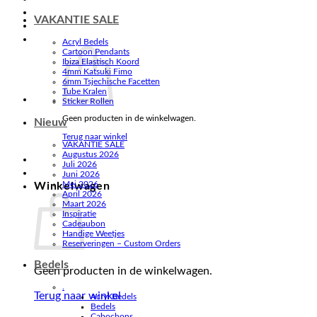
VAKANTIE SALE
Acryl Bedels
Cartoon Pendants
Ibiza Elastisch Koord
4mm Katsuki Fimo
6mm Tsjechische Facetten
Tube Kralen
Sticker Rollen
Geen producten in de winkelwagen.
Nieuw
Terug naar winkel
VAKANTIE SALE
Augustus 2026
Juli 2026
Juni 2026
Mei 2026
Winkelwagen
April 2026
Maart 2026
Inspiratie
Cadeaubon
Handige Weetjes
Reserveringen – Custom Orders
Bedels
Geen producten in de winkelwagen.
.
Terug naar winkel
Acryl Bedels
Bedels
Cabochons