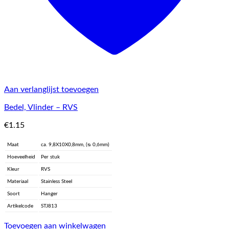
Aan verlanglijst toevoegen
Bedel, Vlinder – RVS
€
1.15
Maat
ca. 9,8X10X0,8mm, (ᴓ 0,6mm)
Hoeveelheid
Per stuk
Kleur
RVS
Materiaal
Stainless Steel
Soort
Hanger
Artikelcode
STJ813
Toevoegen aan winkelwagen