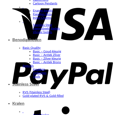
V
Cartoon Pendants
.
Enamel Bedels
Kwastjes Ibiza
Initial Charms
.
Stainless Steel
Sterrenbeeld Bedels
Vlinder bedels
Benodigdheden
Basic Quality
Basic – Goud-kleurig
P
Basic – Antiek Zilver
Basic – Zilver-kleurig
Basic – Antiek Brons
Specials
Inpakken
Opbergen
Tools
Stainless Steel
RVS (Stainless Steel)
Gold-plated RVS & Gold-filled
Kralen
S
.