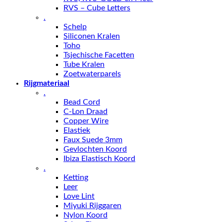
RVS – Cube Letters
.
Schelp
Siliconen Kralen
Toho
Tsjechische Facetten
Tube Kralen
Zoetwaterparels
Rijgmateriaal
.
Bead Cord
C-Lon Draad
Copper Wire
Elastiek
Faux Suede 3mm
Gevlochten Koord
Ibiza Elastisch Koord
.
Ketting
Leer
Love Lint
Miyuki Rijggaren
Nylon Koord