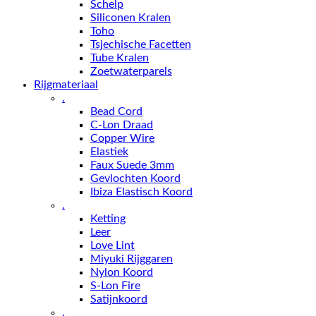
Schelp
Siliconen Kralen
Toho
Tsjechische Facetten
Tube Kralen
Zoetwaterparels
Rijgmateriaal
.
Bead Cord
C-Lon Draad
Copper Wire
Elastiek
Faux Suede 3mm
Gevlochten Koord
Ibiza Elastisch Koord
.
Ketting
Leer
Love Lint
Miyuki Rijggaren
Nylon Koord
S-Lon Fire
Satijnkoord
.