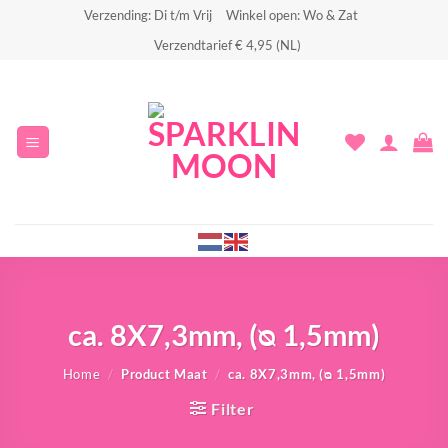
Ga
Verzending: Di t/m Vrij
Winkel open: Wo & Zat
naar
Verzendtarief € 4,95 (NL)
inhoud
ca. 8X7,3mm, (ᴓ 1,5mm)
Home
/
Product Maat
/
ca. 8X7,3mm, (ᴓ 1,5mm)
Filter