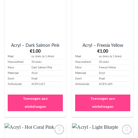
toevoegen
toevoegen
Acryl – Dark Salmon Pink
Acryl – Freesia Yellow
€
1.00
€
1.00
Maat
ca. 6mm, (ᴓ 1,4mm)
Maat
ca. 6mm, (ᴓ 1,4mm)
Hoeveelheid
50 stuks
Hoeveelheid
50 stuks
Kleur
Dark Salmon Pink
Kleur
Freesia Yellow
Materiaal
Acryl
Materiaal
Acryl
Soort
Kraal
Soort
Kraal
Artikelcode
ACRYL617
Artikelcode
ACRYL605
Toevoegen aan
Toevoegen aan
winkelwagen
winkelwagen