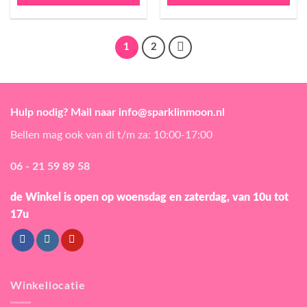
1
2
Hulp nodig? Mail naar info@sparklinmoon.nl
Bellen mag ook van di t/m za: 10:00-17:00
06 - 21 59 89 58
de Winkel is open
op woensdag en zaterdag, van 10u tot
17u
Winkellocatie