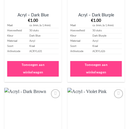
Acryl – Dark Blue
Acryl – Dark Blurple
€
1.00
€
1.00
Maat
ca. 6mm, (ᴓ 1,4mm)
Maat
ca. 6mm, (ᴓ 1,4mm)
Hoeveelheid
50 stuks
Hoeveelheid
50 stuks
Kleur
Dark Blue
Kleur
Dark Blurple
Materiaal
Acryl
Materiaal
Acryl
Soort
Kraal
Soort
Kraal
Artikelcode
ACRYL631
Artikelcode
ACRYL626
Toevoegen aan
Toevoegen aan
winkelwagen
winkelwagen
Aan
Aan
verlanglijst
verlanglijst
toevoegen
toevoegen