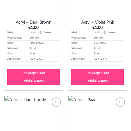
Acryl – Dark Brown
Acryl – Violet Pink
€
1.00
€
1.00
Maat
ca. 6mm, (ᴓ 1,4mm)
Maat
ca. 6mm, (ᴓ 1,4mm)
Hoeveelheid
50 stuks
Hoeveelheid
50 stuks
Kleur
Dark Brown
Kleur
Violet Pink
Materiaal
Acryl
Materiaal
Acryl
Soort
Kraal
Soort
Kraal
Artikelcode
ACRYL621
Artikelcode
ACRYL643
Toevoegen aan
Toevoegen aan
winkelwagen
winkelwagen
Aan
Aan
verlanglijst
verlanglijst
toevoegen
toevoegen