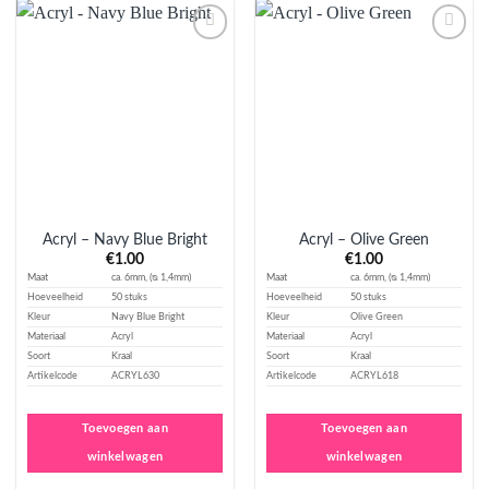
Aan
Aan
verlanglijst
verlanglijst
toevoegen
toevoegen
Acryl – Navy Blue Bright
Acryl – Olive Green
€
1.00
€
1.00
Maat
ca. 6mm, (ᴓ 1,4mm)
Maat
ca. 6mm, (ᴓ 1,4mm)
Hoeveelheid
50 stuks
Hoeveelheid
50 stuks
Kleur
Navy Blue Bright
Kleur
Olive Green
Materiaal
Acryl
Materiaal
Acryl
Soort
Kraal
Soort
Kraal
Artikelcode
ACRYL630
Artikelcode
ACRYL618
Toevoegen aan
Toevoegen aan
winkelwagen
winkelwagen