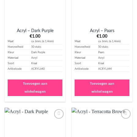
Acryl – Dark Purple
Acryl – Paars
€
1.00
€
1.00
Maat
ca. 6mm, (ᴓ 1,4mm)
Maat
ca. 6mm, (ᴓ 1,4mm)
Hoeveelheid
50 stuks
Hoeveelheid
50 stuks
Kleur
Dark Purple
Kleur
Paars
Materiaal
Acryl
Materiaal
Acryl
Soort
Kraal
Soort
Kraal
Artikelcode
ACRYL640
Artikelcode
ACRYL644
Toevoegen aan
Toevoegen aan
winkelwagen
winkelwagen
Aan
Aan
verlanglijst
verlanglijst
toevoegen
toevoegen