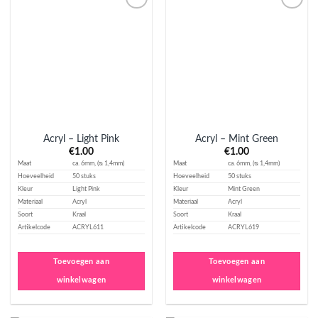
Aan
Aan
verlanglijst
verlanglijst
toevoegen
toevoegen
Acryl – Light Pink
Acryl – Mint Green
€
1.00
€
1.00
Maat
ca. 6mm, (ᴓ 1,4mm)
Maat
ca. 6mm, (ᴓ 1,4mm)
Hoeveelheid
50 stuks
Hoeveelheid
50 stuks
Kleur
Light Pink
Kleur
Mint Green
Materiaal
Acryl
Materiaal
Acryl
Soort
Kraal
Soort
Kraal
Artikelcode
ACRYL611
Artikelcode
ACRYL619
Toevoegen aan
Toevoegen aan
winkelwagen
winkelwagen