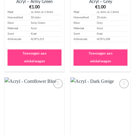
Acryl – Army Green
Acryl – Grey
€
1.00
€
1.00
Maat
ca. 6mm, (ᴓ 1,4mm)
Maat
ca. 6mm, (ᴓ 1,4mm)
Hoeveelheid
50 stuks
Hoeveelheid
50 stuks
Kleur
Army Green
Kleur
Grey
Materiaal
Acryl
Materiaal
Acryl
Soort
Kraal
Soort
Kraal
Artikelcode
ACRYL615
Artikelcode
ACRYL638
Toevoegen aan
Toevoegen aan
winkelwagen
winkelwagen
Aan
Aan
verlanglijst
verlanglijst
toevoegen
toevoegen