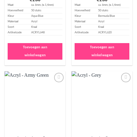
€
1.00
€
1.00
Maat
ca. 6mm, (ᴓ 1,4mm)
Maat
ca. 6mm, (ᴓ 1,4mm)
Hoeveelheid
50 stuks
Hoeveelheid
50 stuks
Kleur
Aqua Blue
Kleur
Bermuda Blue
Materiaal
Acryl
Materiaal
Acryl
Soort
Kraal
Soort
Kraal
Artikelcode
ACRYL648
Artikelcode
ACRYL620
Toevoegen aan
Toevoegen aan
winkelwagen
winkelwagen
Aan
Aan
verlanglijst
verlanglijst
toevoegen
toevoegen