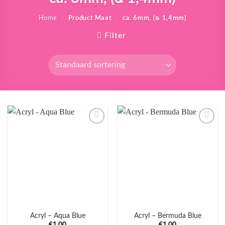
Home
/
Product Maat
/
ca. 6mm, (ᴓ 1,4mm)
Filter
Aan
Aan
verlanglijst
verlanglijst
toevoegen
toevoegen
Acryl – Aqua Blue
Acryl – Bermuda Blue