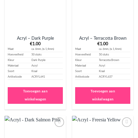
Acryl – Dark Purple
Acryl – Terracotta Brown
€
1.00
€
1.00
Maat
ca. 6mm, (ᴓ 1,4mm)
Maat
ca. 6mm, (ᴓ 1,4mm)
Hoeveelheid
50 stuks
Hoeveelheid
50 stuks
Kleur
Dark Purple
Kleur
Terracotta Brown
Materiaal
Acryl
Materiaal
Acryl
Soort
Kraal
Soort
Kraal
Artikelcode
ACRYL641
Artikelcode
ACRYL637
Toevoegen aan
Toevoegen aan
winkelwagen
winkelwagen
Aan
Aan
verlanglijst
verlanglijst