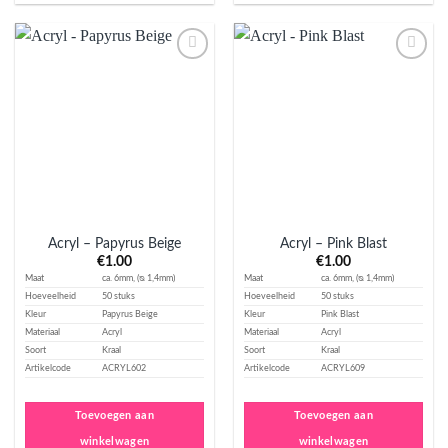
Aan
Aan
verlanglijst
verlanglijst
toevoegen
toevoegen
Acryl – Papyrus Beige
Acryl – Pink Blast
€
1.00
€
1.00
Maat
ca. 6mm, (ᴓ 1,4mm)
Maat
ca. 6mm, (ᴓ 1,4mm)
Hoeveelheid
50 stuks
Hoeveelheid
50 stuks
Kleur
Papyrus Beige
Kleur
Pink Blast
Materiaal
Acryl
Materiaal
Acryl
Soort
Kraal
Soort
Kraal
Artikelcode
ACRYL602
Artikelcode
ACRYL609
Toevoegen aan
Toevoegen aan
winkelwagen
winkelwagen