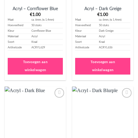
Acryl – Cornflower Blue
Acryl – Dark Greige
€
1.00
€
1.00
Maat
ca. 6mm, (ᴓ 1,4mm)
Maat
ca. 6mm, (ᴓ 1,4mm)
Hoeveelheid
50 stuks
Hoeveelheid
50 stuks
Kleur
Cornflower Blue
Kleur
Dark Greige
Materiaal
Acryl
Materiaal
Acryl
Soort
Kraal
Soort
Kraal
Artikelcode
ACRYL629
Artikelcode
ACRYL636
Toevoegen aan
Toevoegen aan
winkelwagen
winkelwagen
Aan
Aan
verlanglijst
verlanglijst
toevoegen
toevoegen