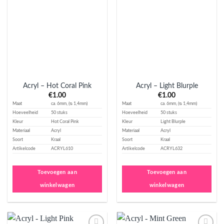
Aan
Aan
verlanglijst
verlanglijst
toevoegen
toevoegen
Acryl – Hot Coral Pink
Acryl – Light Blurple
€
1.00
€
1.00
Maat
ca. 6mm, (ᴓ 1,4mm)
Maat
ca. 6mm, (ᴓ 1,4mm)
Hoeveelheid
50 stuks
Hoeveelheid
50 stuks
Kleur
Hot Coral Pink
Kleur
Light Blurple
Materiaal
Acryl
Materiaal
Acryl
Soort
Kraal
Soort
Kraal
Artikelcode
ACRYL610
Artikelcode
ACRYL632
Toevoegen aan
Toevoegen aan
winkelwagen
winkelwagen