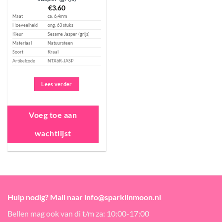
€
3.60
Maat
ca. 6,4mm
Hoeveelheid
ong. 63 stuks
Kleur
Sesame Jasper (grijs)
Materiaal
Natuursteen
Soort
Kraal
Artikelcode
NTX6R-JASP
Lees verder
Voeg toe aan
wachtlijst
Hulp nodig? Mail naar info@sparklinmoon.nl
Bellen mag ook van di t/m za: 10:00-17:00