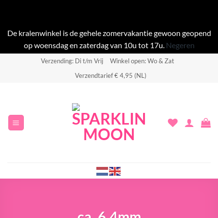
De kralenwinkel is de gehele zomervakantie gewoon geopend
op woensdag en zaterdag van 10u tot 17u.
Negeren
Ga
Verzending: Di t/m Vrij
Winkel open: Wo & Zat
naar
Verzendtarief € 4,95 (NL)
inhoud
ca. 6,4mm