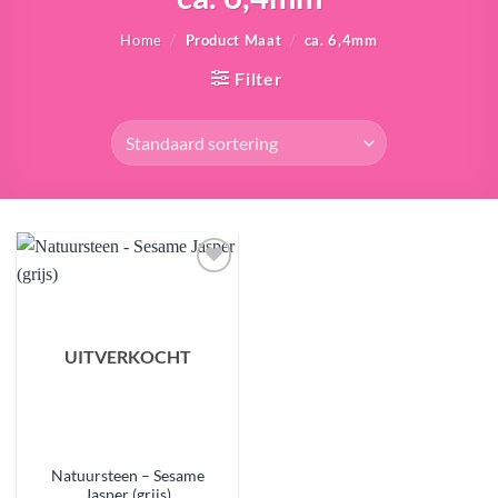
Home
/
Product Maat
/
ca. 6,4mm
Filter
Aan
verlanglijst
toevoegen
UITVERKOCHT
Natuursteen – Sesame
Jasper (grijs)