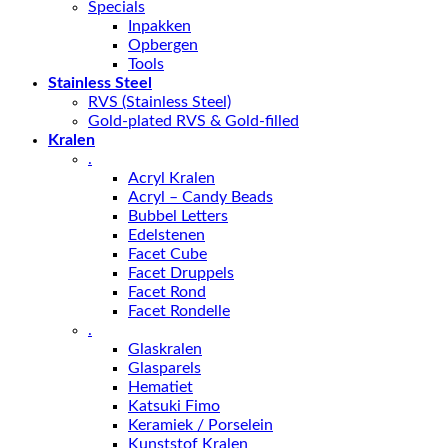
Specials
Inpakken
Opbergen
Tools
Stainless Steel
RVS (Stainless Steel)
Gold-plated RVS & Gold-filled
Kralen
.
Acryl Kralen
Acryl – Candy Beads
Bubbel Letters
Edelstenen
Facet Cube
Facet Druppels
Facet Rond
Facet Rondelle
.
Glaskralen
Glasparels
Hematiet
Katsuki Fimo
Keramiek / Porselein
Kunststof Kralen