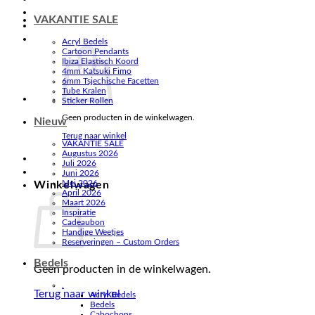
VAKANTIE SALE
Acryl Bedels
Cartoon Pendants
Ibiza Elastisch Koord
4mm Katsuki Fimo
6mm Tsjechische Facetten
Tube Kralen
Sticker Rollen
Geen producten in de winkelwagen.
Nieuw
Terug naar winkel
VAKANTIE SALE
Augustus 2026
Juli 2026
Juni 2026
Mei 2026
Winkelwagen
April 2026
Maart 2026
Inspiratie
Cadeaubon
Handige Weetjes
Reserveringen – Custom Orders
Bedels
Geen producten in de winkelwagen.
.
Terug naar winkel
Acryl Bedels
Bedels
Cabochons