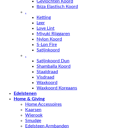
Gevlochten Koord
Ibiza Elastisch Koord
.
Ketting
Leer
Love Lint
Miyuki Rijggaren
Nylon Koord
S-Lon Fire
Satijnkoord
.
Satijnkoord Dun
Shamballa Koord
Staaldraad
Visdraad
Waxkoord
Waxkoord Koreaans
Edelstenen
Home & Giving
Home Accessoires
Kaarsen
Wierook
Smudge
Edelsteen Armbanden