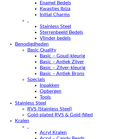
Enamel Bedels
Kwastjes Ibiza
Initial Charms
.
Stainless Steel
Sterrenbeeld Bedels
Vlinder bedels
Benodigdheden
Basic Quality
Basic – Goud-kleurig
Basic – Antiek Zilver
Basic – Zilver-kleurig
Basic – Antiek Brons
Specials
Inpakken
Opbergen
Tools
Stainless Steel
RVS (Stainless Steel)
Gold-plated RVS & Gold-filled
Kralen
.
Acryl Kralen
Acryl – Candy Beads