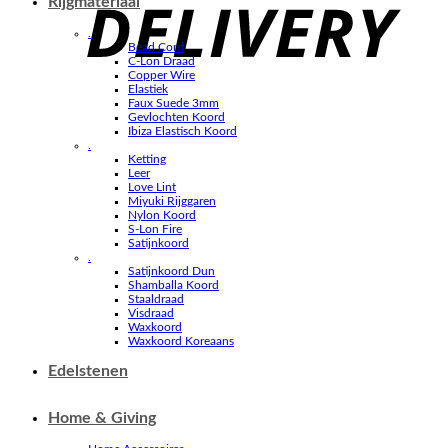
Rijgmateriaal
.
Bead Cord
C-Lon Draad
Copper Wire
Elastiek
Faux Suede 3mm
Gevlochten Koord
Ibiza Elastisch Koord
.
Ketting
Leer
Love Lint
Miyuki Rijggaren
Nylon Koord
S-Lon Fire
Satijnkoord
.
Satijnkoord Dun
Shamballa Koord
Staaldraad
Visdraad
Waxkoord
Waxkoord Koreaans
Edelstenen
Home & Giving