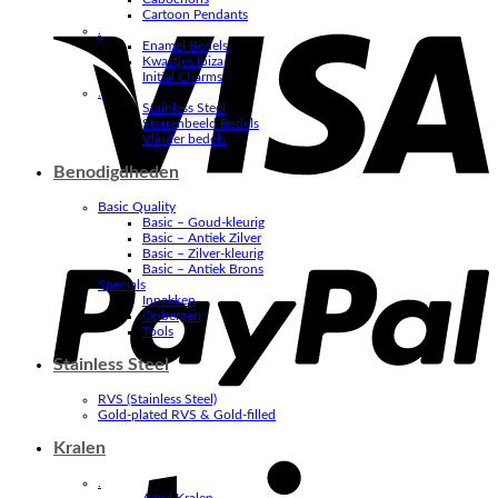
V
Cartoon Pendants
.
Enamel Bedels
Kwastjes Ibiza
Initial Charms
.
Stainless Steel
Sterrenbeeld Bedels
Vlinder bedels
Benodigdheden
Basic Quality
Basic – Goud-kleurig
P
Basic – Antiek Zilver
Basic – Zilver-kleurig
Basic – Antiek Brons
Specials
Inpakken
Opbergen
Tools
Stainless Steel
RVS (Stainless Steel)
Gold-plated RVS & Gold-filled
Kralen
S
.