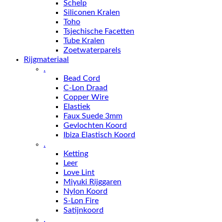
Schelp
Siliconen Kralen
Toho
Tsjechische Facetten
Tube Kralen
Zoetwaterparels
Rijgmateriaal
.
Bead Cord
C-Lon Draad
Copper Wire
Elastiek
Faux Suede 3mm
Gevlochten Koord
Ibiza Elastisch Koord
.
Ketting
Leer
Love Lint
Miyuki Rijggaren
Nylon Koord
S-Lon Fire
Satijnkoord
.