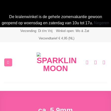
De kralenwinkel is de gehele zomervakantie gewoon
geopend op woensdag en zaterdag van 10u tot 17u.
Negeren
Ga
Verzending: Di t/m Vrij
Winkel open: Wo & Zat
naar
Verzendtarief € 4,95 (NL)
inhoud
ca. 5,9mm