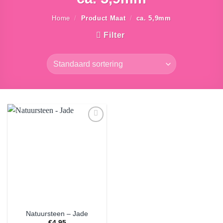
Home
/
Product Maat
/
ca. 5,9mm
Filter
Aan
verlanglijst
toevoegen
Natuursteen – Jade
€
4.95