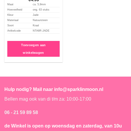
Maat
ca. 5,9mm
Hoeveelheid
ong. 63 stuks
Kleur
Jade
Materiaal
Natuursteen
Soort
Kraal
Artikelcode
NTA6R-JADE
Toevoegen aan
winkelwagen
Hulp nodig? Mail naar info@sparklinmoon.nl
Bellen mag ook van di t/m za: 10:00-17:00
06 - 21 59 89 58
de Winkel is open
op woensdag en zaterdag, van 10u