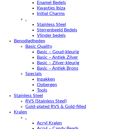
Enamel Bedels
Kwastjes Ibiza
Initial Charms
.
Stainless Steel
Sterrenbeeld Bedels
Vlinder bedels
Benodigdheden
Basic Quality
Basic – Goud-kleurig
Basic – Antiek Zilver
Basic – Zilver-kleurig
Basic – Antiek Brons
Specials
Inpakken
Opbergen
Tools
Stainless Steel
RVS (Stainless Steel)
Gold-plated RVS & Gold-filled
Kralen
.
Acryl Kralen
Acryl – Candy Beads