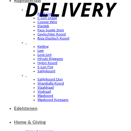
Rijgmateriaal
.
Bead Cord
C-Lon Draad
Copper Wire
Elastiek
Faux Suede 3mm
Gevlochten Koord
Ibiza Elastisch Koord
.
Ketting
Leer
Love Lint
Miyuki Rijggaren
Nylon Koord
S-Lon Fire
Satijnkoord
.
Satijnkoord Dun
Shamballa Koord
Staaldraad
Visdraad
Waxkoord
Waxkoord Koreaans
Edelstenen
Home & Giving