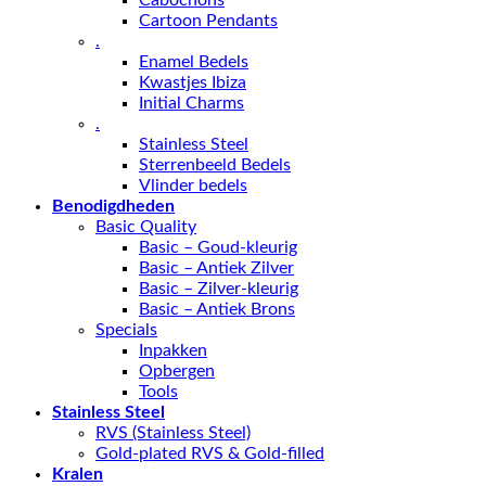
Cartoon Pendants
.
Enamel Bedels
Kwastjes Ibiza
Initial Charms
.
Stainless Steel
Sterrenbeeld Bedels
Vlinder bedels
Benodigdheden
Basic Quality
Basic – Goud-kleurig
Basic – Antiek Zilver
Basic – Zilver-kleurig
Basic – Antiek Brons
Specials
Inpakken
Opbergen
Tools
Stainless Steel
RVS (Stainless Steel)
Gold-plated RVS & Gold-filled
Kralen