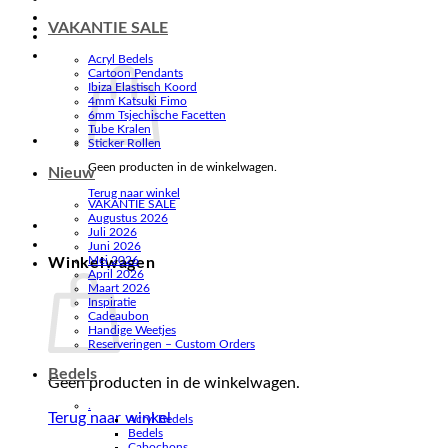
VAKANTIE SALE
Acryl Bedels
Cartoon Pendants
Ibiza Elastisch Koord
4mm Katsuki Fimo
6mm Tsjechische Facetten
Tube Kralen
Sticker Rollen
Geen producten in de winkelwagen.
Nieuw
Terug naar winkel
VAKANTIE SALE
Augustus 2026
Juli 2026
Juni 2026
Mei 2026
Winkelwagen
April 2026
Maart 2026
Inspiratie
Cadeaubon
Handige Weetjes
Reserveringen – Custom Orders
Bedels
Geen producten in de winkelwagen.
.
Terug naar winkel
Acryl Bedels
Bedels
Cabochons