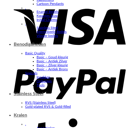
V
Cartoon Pendants
.
Enamel Bedels
Kwastjes Ibiza
Initial Charms
.
Stainless Steel
Sterrenbeeld Bedels
Vlinder bedels
Benodigdheden
Basic Quality
Basic – Goud-kleurig
P
Basic – Antiek Zilver
Basic – Zilver-kleurig
Basic – Antiek Brons
Specials
Inpakken
Opbergen
Tools
Stainless Steel
RVS (Stainless Steel)
Gold-plated RVS & Gold-filled
Kralen
S
.