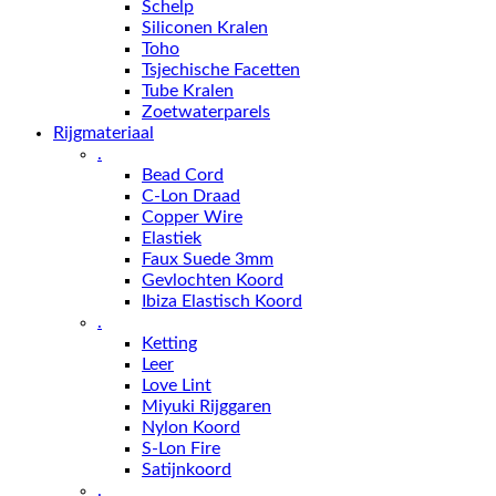
Schelp
Siliconen Kralen
Toho
Tsjechische Facetten
Tube Kralen
Zoetwaterparels
Rijgmateriaal
.
Bead Cord
C-Lon Draad
Copper Wire
Elastiek
Faux Suede 3mm
Gevlochten Koord
Ibiza Elastisch Koord
.
Ketting
Leer
Love Lint
Miyuki Rijggaren
Nylon Koord
S-Lon Fire
Satijnkoord
.