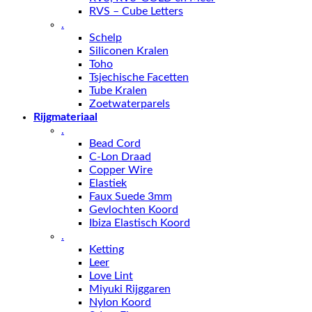
RVS – Cube Letters
.
Schelp
Siliconen Kralen
Toho
Tsjechische Facetten
Tube Kralen
Zoetwaterparels
Rijgmateriaal
.
Bead Cord
C-Lon Draad
Copper Wire
Elastiek
Faux Suede 3mm
Gevlochten Koord
Ibiza Elastisch Koord
.
Ketting
Leer
Love Lint
Miyuki Rijggaren
Nylon Koord