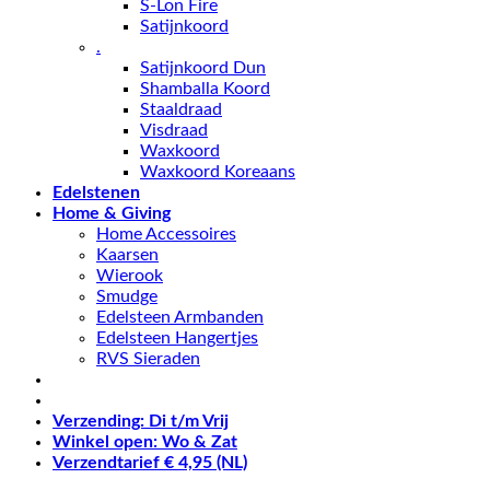
S-Lon Fire
Satijnkoord
.
Satijnkoord Dun
Shamballa Koord
Staaldraad
Visdraad
Waxkoord
Waxkoord Koreaans
Edelstenen
Home & Giving
Home Accessoires
Kaarsen
Wierook
Smudge
Edelsteen Armbanden
Edelsteen Hangertjes
RVS Sieraden
Verzending: Di t/m Vrij
Winkel open: Wo & Zat
Verzendtarief € 4,95 (NL)