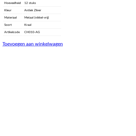
Hoeveelheid
12 stuks
Kleur
Antiek Zilver
Materiaal
Metaal (nikkel-vrij)
Soort
Kraal
Artikelcode
CH010-AG
Toevoegen aan winkelwagen