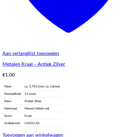
Aan verlanglijst toevoegen
Metalen Kraal – Antiek Zilver
€
1.00
Maat
ca. 5,7X3,3mm, (ᴓ 1,8mm)
Hoeveelheid
12 stuks
Kleur
Antiek Zilver
Materiaal
Metaal (nikkel-vrij)
Soort
Kraal
Artikelcode
CH010-AS
Toevoegen aan winkelwagen