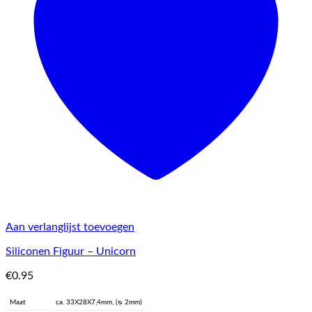
Aan verlanglijst toevoegen
Siliconen Figuur – Unicorn
€
0.95
Maat
ca. 33X28X7,4mm, (ᴓ 2mm)