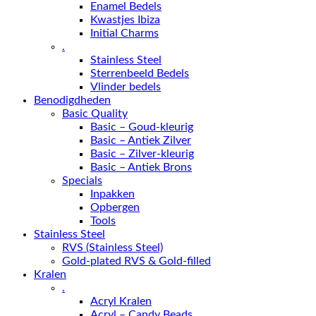
Enamel Bedels
Kwastjes Ibiza
Initial Charms
.
Stainless Steel
Sterrenbeeld Bedels
Vlinder bedels
Benodigdheden
Basic Quality
Basic – Goud-kleurig
Basic – Antiek Zilver
Basic – Zilver-kleurig
Basic – Antiek Brons
Specials
Inpakken
Opbergen
Tools
Stainless Steel
RVS (Stainless Steel)
Gold-plated RVS & Gold-filled
Kralen
.
Acryl Kralen
Acryl – Candy Beads