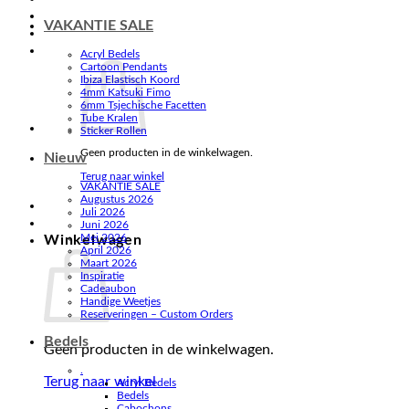
VAKANTIE SALE
Acryl Bedels
Cartoon Pendants
Ibiza Elastisch Koord
4mm Katsuki Fimo
6mm Tsjechische Facetten
Tube Kralen
Sticker Rollen
Geen producten in de winkelwagen.
Nieuw
Terug naar winkel
VAKANTIE SALE
Augustus 2026
Juli 2026
Juni 2026
Mei 2026
Winkelwagen
April 2026
Maart 2026
Inspiratie
Cadeaubon
Handige Weetjes
Reserveringen – Custom Orders
Bedels
Geen producten in de winkelwagen.
.
Terug naar winkel
Acryl Bedels
Bedels
Cabochons