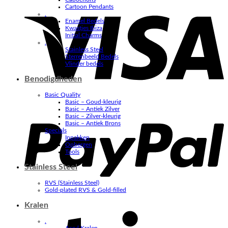
V
Cartoon Pendants
.
Enamel Bedels
Kwastjes Ibiza
Initial Charms
.
Stainless Steel
Sterrenbeeld Bedels
Vlinder bedels
Benodigdheden
Basic Quality
Basic – Goud-kleurig
P
Basic – Antiek Zilver
Basic – Zilver-kleurig
Basic – Antiek Brons
Specials
Inpakken
Opbergen
Tools
Stainless Steel
RVS (Stainless Steel)
Gold-plated RVS & Gold-filled
Kralen
S
.