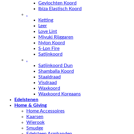
Gevlochten Koord
Ibiza Elastisch Koord
.
Ketting
Leer
Love Lint
Miyuki Rijggaren
Nylon Koord
S-Lon Fire
Satijnkoord
.
Satijnkoord Dun
Shamballa Koord
Staaldraad
Visdraad
Waxkoord
Waxkoord Koreaans
Edelstenen
Home & Giving
Home Accessoires
Kaarsen
Wierook
Smudge
Edelsteen Armbanden