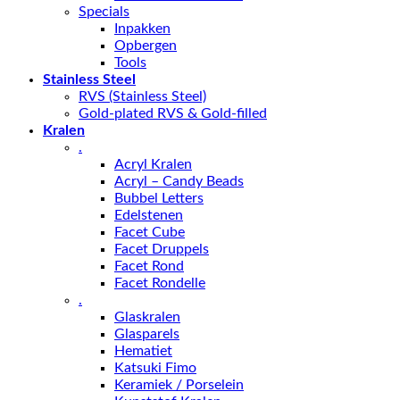
Specials
Inpakken
Opbergen
Tools
Stainless Steel
RVS (Stainless Steel)
Gold-plated RVS & Gold-filled
Kralen
.
Acryl Kralen
Acryl – Candy Beads
Bubbel Letters
Edelstenen
Facet Cube
Facet Druppels
Facet Rond
Facet Rondelle
.
Glaskralen
Glasparels
Hematiet
Katsuki Fimo
Keramiek / Porselein