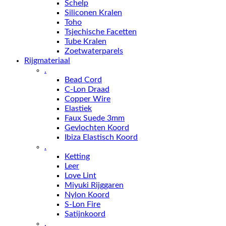
Schelp
Siliconen Kralen
Toho
Tsjechische Facetten
Tube Kralen
Zoetwaterparels
Rijgmateriaal
.
Bead Cord
C-Lon Draad
Copper Wire
Elastiek
Faux Suede 3mm
Gevlochten Koord
Ibiza Elastisch Koord
.
Ketting
Leer
Love Lint
Miyuki Rijggaren
Nylon Koord
S-Lon Fire
Satijnkoord
.