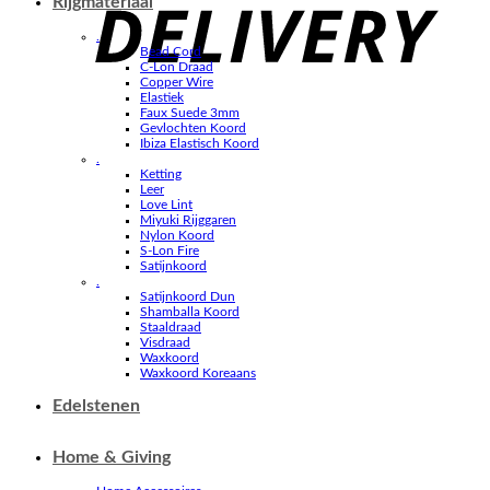
Rijgmateriaal
.
Bead Cord
C-Lon Draad
Copper Wire
Elastiek
Faux Suede 3mm
Gevlochten Koord
Ibiza Elastisch Koord
.
Ketting
Leer
Love Lint
Miyuki Rijggaren
Nylon Koord
S-Lon Fire
Satijnkoord
.
Satijnkoord Dun
Shamballa Koord
Staaldraad
Visdraad
Waxkoord
Waxkoord Koreaans
Edelstenen
Home & Giving