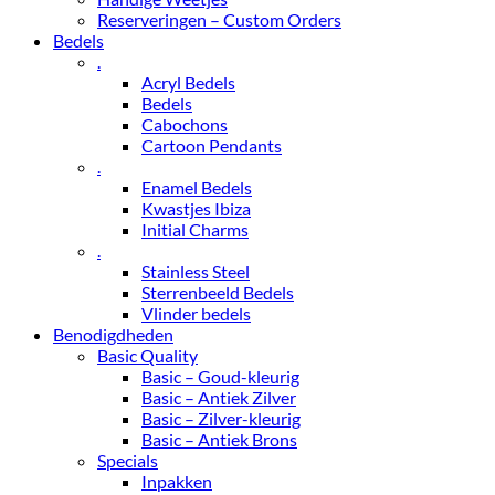
Reserveringen – Custom Orders
Bedels
.
Acryl Bedels
Bedels
Cabochons
Cartoon Pendants
.
Enamel Bedels
Kwastjes Ibiza
Initial Charms
.
Stainless Steel
Sterrenbeeld Bedels
Vlinder bedels
Benodigdheden
Basic Quality
Basic – Goud-kleurig
Basic – Antiek Zilver
Basic – Zilver-kleurig
Basic – Antiek Brons
Specials
Inpakken