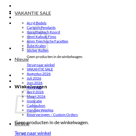
VAKANTIE SALE
Acryl Bedels
Cartoon Pendants
Ibiza Elastisch Koord
4mm Katsuki Fimo
6mm Tsjechische Facetten
Tube Kralen
Sticker Rollen
Geen producten in de winkelwagen.
Nieuw
Terug naar winkel
VAKANTIE SALE
Augustus 2026
Juli 2026
Juni 2026
Winkelwagen
Mei 2026
April 2026
Maart 2026
Inspiratie
Cadeaubon
Handige Weetjes
Reserveringen – Custom Orders
Geen producten in de winkelwagen.
Bedels
Terug naar winkel
.