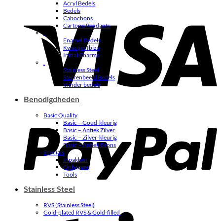
Acryl Bedels
Bedels
V
Cabochons
Cartoon Pendants
.
Enamel Bedels
Kwastjes Ibiza
Initial Charms
.
Stainless Steel
Sterrenbeeld Bedels
Vlinder bedels
Benodigdheden
P
Basic Quality
Basic – Goud-kleurig
Basic – Antiek Zilver
Basic – Zilver-kleurig
Basic – Antiek Brons
Specials
Inpakken
Opbergen
Tools
Stainless Steel
RVS (Stainless Steel)
S
Gold-plated RVS & Gold-filled