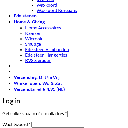
Waxkoord
Waxkoord Koreaans
Edelstenen
Home & Giving
Home Accessoires
Kaarsen
Wierook
Smudge
Edelsteen Armbanden
Edelsteen Hangertjes
RVS Sieraden
Verzending: Di t/m Vrij
Winkel open: Wo & Zat
Verzendtarief € 4,95 (NL)
Login
Vereist
Gebruikersnaam of e-mailadres
*
Vereist
Wachtwoord
*