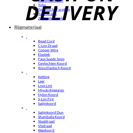
Siliconen Kralen
Toho
Tsjechische Facetten
Tube Kralen
Zoetwaterparels
Rijgmateriaal
.
Bead Cord
C-Lon Draad
Copper Wire
Elastiek
Faux Suede 3mm
Gevlochten Koord
Ibiza Elastisch Koord
.
Ketting
Leer
Love Lint
Miyuki Rijggaren
Nylon Koord
S-Lon Fire
Satijnkoord
.
Satijnkoord Dun
Shamballa Koord
Staaldraad
Visdraad
Waxkoord