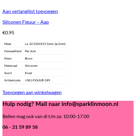
Aan verlanglijst toevoegen
Siliconen Figuur – Aap
€
0.95
Maat
ca. 32,5X26X15,5mm, (ᴓ 2mm)
Hoeveelheid
Per stuk
Kleur
Bruin
Materiaal
Siliconen
Soort
Kraal
Artikelcode
J-SILI-FIGUUR-189
Toevoegen aan winkelwagen
Hulp nodig? Mail naar info@sparklinmoon.nl
Bellen mag ook van di t/m za: 10:00-17:00
06 - 21 59 89 58