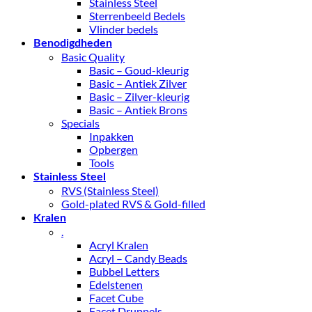
Stainless Steel
Sterrenbeeld Bedels
Vlinder bedels
Benodigdheden
Basic Quality
Basic – Goud-kleurig
Basic – Antiek Zilver
Basic – Zilver-kleurig
Basic – Antiek Brons
Specials
Inpakken
Opbergen
Tools
Stainless Steel
RVS (Stainless Steel)
Gold-plated RVS & Gold-filled
Kralen
.
Acryl Kralen
Acryl – Candy Beads
Bubbel Letters
Edelstenen
Facet Cube
Facet Druppels