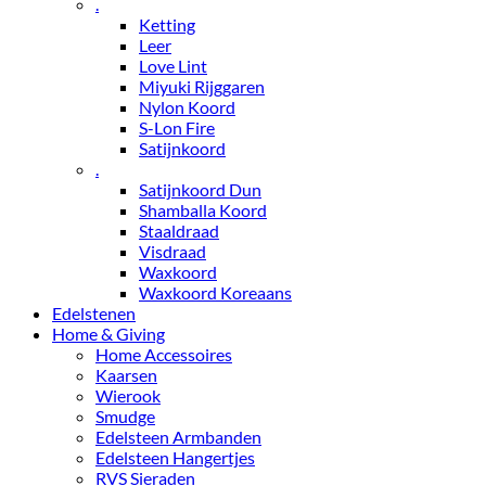
.
Ketting
Leer
Love Lint
Miyuki Rijggaren
Nylon Koord
S-Lon Fire
Satijnkoord
.
Satijnkoord Dun
Shamballa Koord
Staaldraad
Visdraad
Waxkoord
Waxkoord Koreaans
Edelstenen
Home & Giving
Home Accessoires
Kaarsen
Wierook
Smudge
Edelsteen Armbanden
Edelsteen Hangertjes
RVS Sieraden