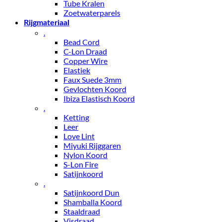
Tube Kralen
Zoetwaterparels
Rijgmateriaal
.
Bead Cord
C-Lon Draad
Copper Wire
Elastiek
Faux Suede 3mm
Gevlochten Koord
Ibiza Elastisch Koord
.
Ketting
Leer
Love Lint
Miyuki Rijggaren
Nylon Koord
S-Lon Fire
Satijnkoord
.
Satijnkoord Dun
Shamballa Koord
Staaldraad
Visdraad