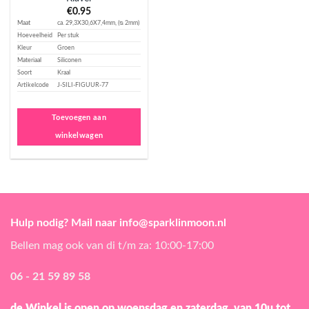
€
0.95
Maat
ca. 29,3X30,6X7,4mm, (ᴓ 2mm)
Hoeveelheid
Per stuk
Kleur
Groen
Materiaal
Siliconen
Soort
Kraal
Artikelcode
J-SILI-FIGUUR-77
Toevoegen aan
winkelwagen
Hulp nodig? Mail naar info@sparklinmoon.nl
Bellen mag ook van di t/m za: 10:00-17:00
06 - 21 59 89 58
de Winkel is open
op woensdag en zaterdag, van 10u tot