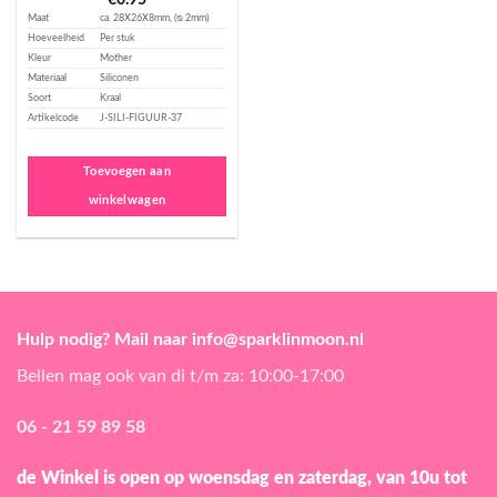
€
0.95
Maat
ca. 28X26X8mm, (ᴓ 2mm)
Hoeveelheid
Per stuk
Kleur
Mother
Materiaal
Siliconen
Soort
Kraal
Artikelcode
J-SILI-FIGUUR-37
Toevoegen aan
winkelwagen
Hulp nodig? Mail naar info@sparklinmoon.nl
Bellen mag ook van di t/m za: 10:00-17:00
06 - 21 59 89 58
de Winkel is open
op woensdag en zaterdag, van 10u tot