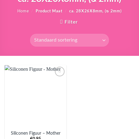
Home
/
Product Maat
/
ca. 28X26X8mm, (ᴓ 2mm)
Filter
Aan
verlanglijst
toevoegen
Siliconen Figuur – Mother