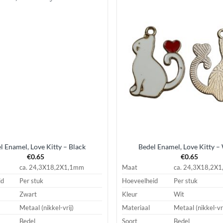
Aan
verlanglijst
ve
toevoegen
t
l Enamel, Love Kitty – Black
Bedel Enamel, Love Kitty –
€
0.65
€
0.65
ca. 24,3X18,2X1,1mm
Maat
ca. 24,3X18,2X
id
Per stuk
Hoeveelheid
Per stuk
Zwart
Kleur
Wit
Metaal (nikkel-vrij)
Materiaal
Metaal (nikkel-vri
Bedel
Soort
Bedel