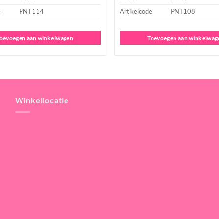
e
PNT114
Artikelcode
PNT108
oevoegen aan winkelwagen
Toevoegen aan winkelwag
Winkellocatie