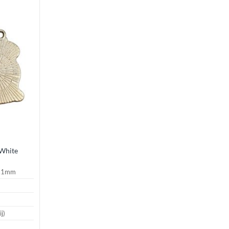
Aan
rlanglijst
oevoegen
 White
1,1mm
j)