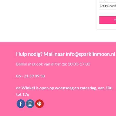
Artikelcod
T
Hulp nodig? Mail naar info@sparklinmoon.nl
Bellen mag ook van di t/m za: 10:00-17:00
06 - 21 59 89 58
de Winkel is open
op woensdag en zaterdag, van 10u
tot 17u