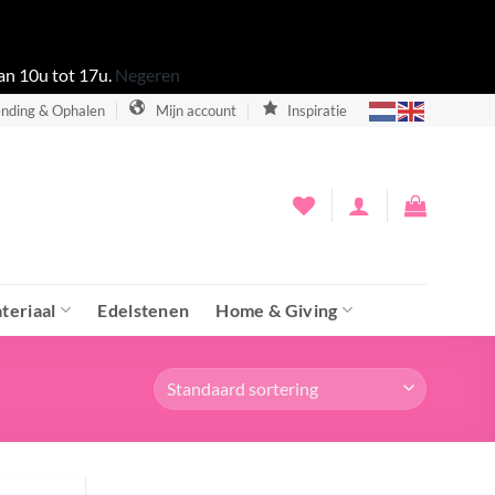
an 10u tot 17u.
Negeren
nding & Ophalen
Mijn account
Inspiratie
teriaal
Edelstenen
Home & Giving