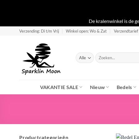
De kralenwinkel is de 
Ga
Verzending: Di t/m Vrij
Winkel open: Wo & Zat
Verzendtarief
naar
inhoud
Zoeken
naar:
VAKANTIE SALE
Nieuw
Bedels
Productcategorieën