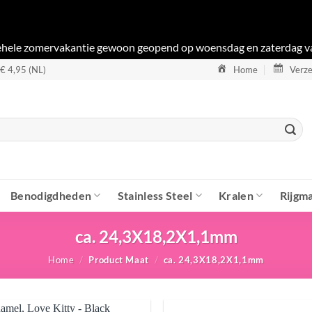
gehele zomervakantie gewoon geopend op woensdag en zaterdag v
 € 4,95 (NL)
Home
Verze
Benodigdheden
Stainless Steel
Kralen
Rijgma
ca. 24,3X18,2X1,1mm
Home
/
Product Maat
/
ca. 24,3X18,2X1,1mm