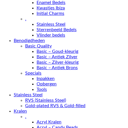
Enamel Bedels
Kwastjes Ibiza
Initial Charms
.
Stainless Steel
Sterrenbeeld Bedels
Vlinder bedels
Benodigdheden
Basic Quality
Basic – Goud-kleurig
Basic – Antiek Zilver
Basic – Zilver-kleurig
Basic – Antiek Brons
Specials
Inpakken
Opbergen
Tools
Stainless Steel
RVS (Stainless Steel)
Gold-plated RVS & Gold-filled
Kralen
.
Acryl Kralen
Acryl – Candy Beads