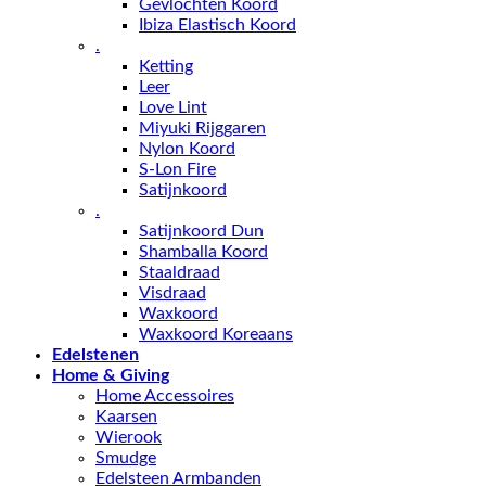
Gevlochten Koord
Ibiza Elastisch Koord
.
Ketting
Leer
Love Lint
Miyuki Rijggaren
Nylon Koord
S-Lon Fire
Satijnkoord
.
Satijnkoord Dun
Shamballa Koord
Staaldraad
Visdraad
Waxkoord
Waxkoord Koreaans
Edelstenen
Home & Giving
Home Accessoires
Kaarsen
Wierook
Smudge
Edelsteen Armbanden