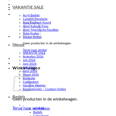
VAKANTIE SALE
Acryl Bedels
Cartoon Pendants
Ibiza Elastisch Koord
4mm Katsuki Fimo
6mm Tsjechische Facetten
Tube Kralen
Sticker Rollen
Geen producten in de winkelwagen.
Nieuw
Terug naar winkel
VAKANTIE SALE
Augustus 2026
Juli 2026
Juni 2026
Mei 2026
Winkelwagen
April 2026
Maart 2026
Inspiratie
Cadeaubon
Handige Weetjes
Reserveringen – Custom Orders
Bedels
Geen producten in de winkelwagen.
.
Terug naar winkel
Acryl Bedels
Bedels
Cabochons