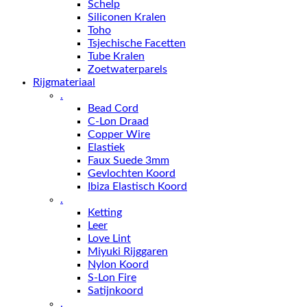
Schelp
Siliconen Kralen
Toho
Tsjechische Facetten
Tube Kralen
Zoetwaterparels
Rijgmateriaal
.
Bead Cord
C-Lon Draad
Copper Wire
Elastiek
Faux Suede 3mm
Gevlochten Koord
Ibiza Elastisch Koord
.
Ketting
Leer
Love Lint
Miyuki Rijggaren
Nylon Koord
S-Lon Fire
Satijnkoord
.