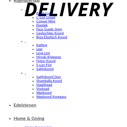
Rijgmateriaal
.
Bead Cord
C-Lon Draad
Copper Wire
Elastiek
Faux Suede 3mm
Gevlochten Koord
Ibiza Elastisch Koord
.
Ketting
Leer
Love Lint
Miyuki Rijggaren
Nylon Koord
S-Lon Fire
Satijnkoord
.
Satijnkoord Dun
Shamballa Koord
Staaldraad
Visdraad
Waxkoord
Waxkoord Koreaans
Edelstenen
Home & Giving