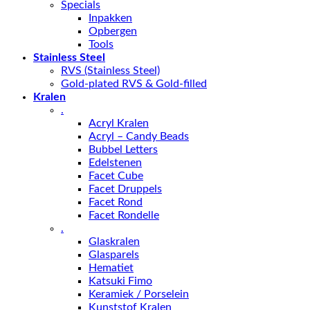
Specials
Inpakken
Opbergen
Tools
Stainless Steel
RVS (Stainless Steel)
Gold-plated RVS & Gold-filled
Kralen
.
Acryl Kralen
Acryl – Candy Beads
Bubbel Letters
Edelstenen
Facet Cube
Facet Druppels
Facet Rond
Facet Rondelle
.
Glaskralen
Glasparels
Hematiet
Katsuki Fimo
Keramiek / Porselein
Kunststof Kralen