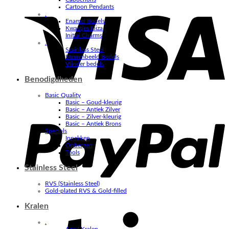
V
Cartoon Pendants
.
Enamel Bedels
Kwastjes Ibiza
Initial Charms
.
Stainless Steel
Sterrenbeeld Bedels
Vlinder bedels
Benodigdheden
Basic Quality
Basic – Goud-kleurig
P
Basic – Antiek Zilver
Basic – Zilver-kleurig
Basic – Antiek Brons
Specials
Inpakken
Opbergen
Tools
Stainless Steel
RVS (Stainless Steel)
Gold-plated RVS & Gold-filled
Kralen
S
.