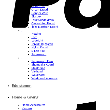
.
Bead Cord
C-Lon Draad
Copper Wire
Elastiek
Faux Suede 3mm
Gevlochten Koord
Ibiza Elastisch Koord
.
Ketting
Leer
Love Lint
Miyuki Rijggaren
Nylon Koord
S-Lon Fire
Satijnkoord
.
Satijnkoord Dun
Shamballa Koord
Staaldraad
Visdraad
Waxkoord
Waxkoord Koreaans
Edelstenen
Home & Giving
Home Accessoires
Kaarsen