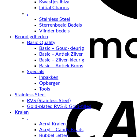
Kwastjes Ibiza
Initial Charms
.
Stainless Steel
Sterrenbeeld Bedels
Vlinder bedels
Benodigdheden
Basic Quality
Basic – Goud-kleurig
Basic – Antiek Zilver
Basic – Zilver-kleurig
Basic – Antiek Brons
Specials
Inpakken
Opbergen
Tools
Stainless Steel
RVS (Stainless Steel)
Gold-plated RVS & Gold-filled
Kralen
.
Acryl Kralen
Acryl – Candy Beads
Bubbel Letters