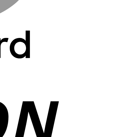
Cash
On
Delivery