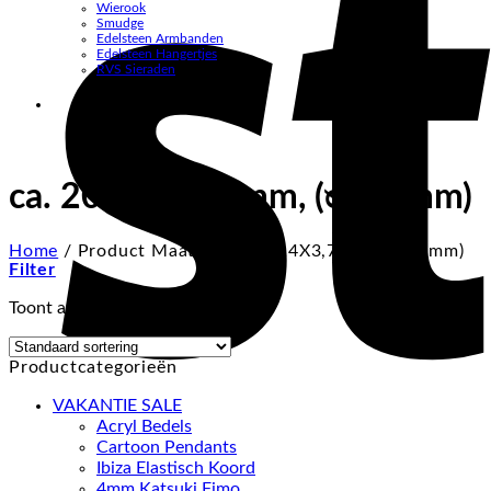
Wierook
Smudge
Edelsteen Armbanden
Edelsteen Hangertjes
RVS Sieraden
ca. 20X14X3,7mm, (ᴓ 3,6mm)
Home
/
Product Maat
/
ca. 20X14X3,7mm, (ᴓ 3,6mm)
Filter
Toont alle 2 resultaten
Productcategorieën
VAKANTIE SALE
Acryl Bedels
Cartoon Pendants
Ibiza Elastisch Koord
4mm Katsuki Fimo