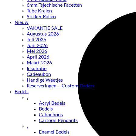
6mm Tsjechische Facetten
Tube Kralen
Sticker Rollen
Nieuw
VAKANTIE SALE
Augustus 2026
Juli 2026
Juni 2026
Mei 2026
April 2026
Maart 2026
Inspiratie
Cadeaubon
Handige Weetjes
Reserveringen – Custom Orders
Bedels
.
Acryl Bedels
Bedels
Cabochons
Cartoon Pendants
.
Enamel Bedels