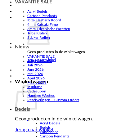
VAKANTIE SALE
Acryl Bedels
Cartoon Pendants
Ibiza Elastisch Koord
4mm Katsuki Fimo
6mm Tsjechische Facetten
Tube Kralen
Sticker Rollen
Nieuw
Geen producten in de winkelwagen.
VAKANTIE SALE
Terug naar winkel
Augustus 2026
Juli 2026
Juni 2026
Mei 2026
April 2026
Winkelwagen
Maart 2026
Inspiratie
Cadeaubon
Handige Weetjes
Reserveringen – Custom Orders
Bedels
Geen producten in de winkelwagen.
.
Acryl Bedels
Bedels
Terug naar winkel
Cabochons
Cartoon Pendants