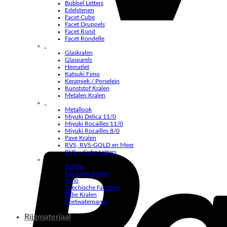
Bubbel Letters
Edelstenen
Facet Cube
Facet Druppels
Facet Rond
Facet Rondelle
.
Glaskralen
Glasparels
Hematiet
Katsuki Fimo
Keramiek / Porselein
Kunststof Kralen
Metalen Kralen
.
Metallook
Miyuki Delica 11/0
Miyuki Rocailles 11/0
Miyuki Rocailles 8/0
Pave Kralen
RVS, RVS-GOLD en Meer
RVS – Cube Letters
.
Schelp
Siliconen Kralen
Toho
Tsjechische Facetten
Tube Kralen
Zoetwaterparels
Rijgmateriaal