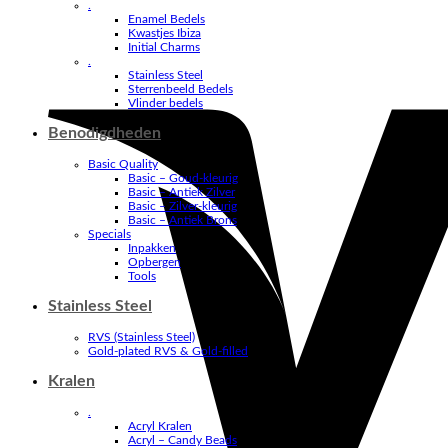
.
Enamel Bedels
Kwastjes Ibiza
Initial Charms
.
Stainless Steel
Sterrenbeeld Bedels
Vlinder bedels
Benodigdheden
Basic Quality
Basic – Goud-kleurig
Basic – Antiek Zilver
Basic – Zilver-kleurig
Basic – Antiek Brons
Specials
Inpakken
Opbergen
Tools
Stainless Steel
RVS (Stainless Steel)
Gold-plated RVS & Gold-filled
Kralen
.
Acryl Kralen
Acryl – Candy Beads