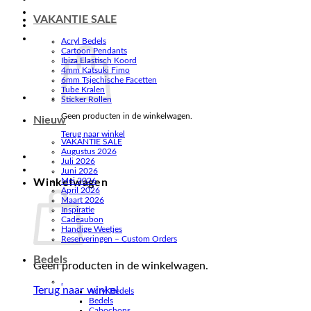
VAKANTIE SALE
Acryl Bedels
Cartoon Pendants
Ibiza Elastisch Koord
4mm Katsuki Fimo
6mm Tsjechische Facetten
Tube Kralen
Sticker Rollen
Geen producten in de winkelwagen.
Nieuw
Terug naar winkel
VAKANTIE SALE
Augustus 2026
Juli 2026
Juni 2026
Mei 2026
Winkelwagen
April 2026
Maart 2026
Inspiratie
Cadeaubon
Handige Weetjes
Reserveringen – Custom Orders
Bedels
Geen producten in de winkelwagen.
.
Terug naar winkel
Acryl Bedels
Bedels
Cabochons