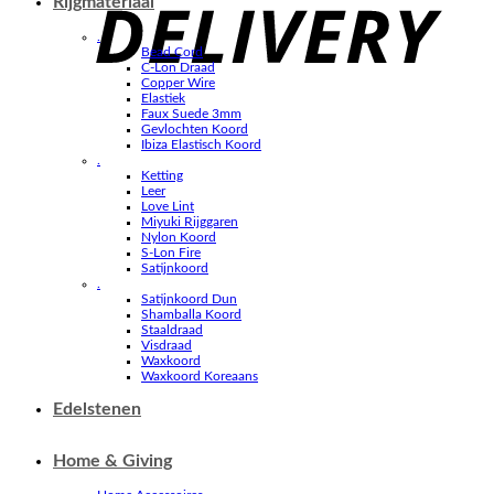
Rijgmateriaal
.
Bead Cord
C-Lon Draad
Copper Wire
Elastiek
Faux Suede 3mm
Gevlochten Koord
Ibiza Elastisch Koord
.
Ketting
Leer
Love Lint
Miyuki Rijggaren
Nylon Koord
S-Lon Fire
Satijnkoord
.
Satijnkoord Dun
Shamballa Koord
Staaldraad
Visdraad
Waxkoord
Waxkoord Koreaans
Edelstenen
Home & Giving