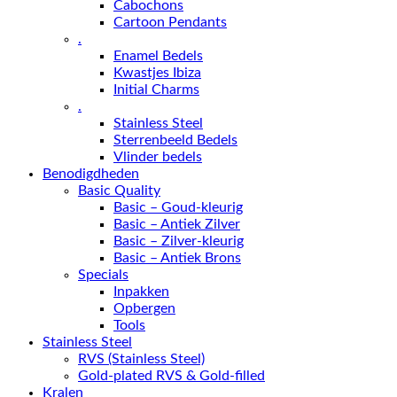
Cabochons
Cartoon Pendants
.
Enamel Bedels
Kwastjes Ibiza
Initial Charms
.
Stainless Steel
Sterrenbeeld Bedels
Vlinder bedels
Benodigdheden
Basic Quality
Basic – Goud-kleurig
Basic – Antiek Zilver
Basic – Zilver-kleurig
Basic – Antiek Brons
Specials
Inpakken
Opbergen
Tools
Stainless Steel
RVS (Stainless Steel)
Gold-plated RVS & Gold-filled
Kralen