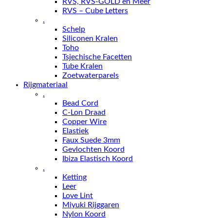
RVS, RVS-GOLD en Meer
RVS – Cube Letters
.
Schelp
Siliconen Kralen
Toho
Tsjechische Facetten
Tube Kralen
Zoetwaterparels
Rijgmateriaal
.
Bead Cord
C-Lon Draad
Copper Wire
Elastiek
Faux Suede 3mm
Gevlochten Koord
Ibiza Elastisch Koord
.
Ketting
Leer
Love Lint
Miyuki Rijggaren
Nylon Koord