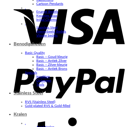
V
Cartoon Pendants
.
Enamel Bedels
Kwastjes Ibiza
Initial Charms
.
Stainless Steel
Sterrenbeeld Bedels
Vlinder bedels
Benodigdheden
Basic Quality
Basic – Goud-kleurig
P
Basic – Antiek Zilver
Basic – Zilver-kleurig
Basic – Antiek Brons
Specials
Inpakken
Opbergen
Tools
Stainless Steel
RVS (Stainless Steel)
Gold-plated RVS & Gold-filled
Kralen
S
.