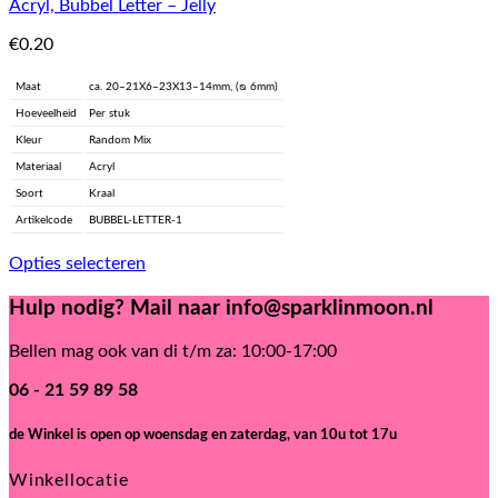
Acryl, Bubbel Letter – Jelly
€
0.20
Maat
ca. 20–21X6–23X13–14mm, (ᴓ 6mm)
Hoeveelheid
Per stuk
Kleur
Random Mix
Materiaal
Acryl
Soort
Kraal
Artikelcode
BUBBEL-LETTER-1
Opties selecteren
Dit
product
Hulp nodig? Mail naar info@sparklinmoon.nl
heeft
meerdere
Bellen mag ook van di t/m za: 10:00-17:00
variaties.
Deze
06 - 21 59 89 58
optie
kan
de Winkel is open
op woensdag en zaterdag, van 10u tot 17u
gekozen
worden
Winkellocatie
op