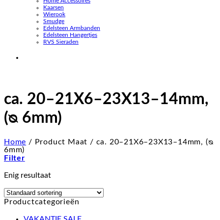
Home Accessoires
Kaarsen
Wierook
Smudge
Edelsteen Armbanden
Edelsteen Hangertjes
RVS Sieraden
ca. 20–21X6–23X13–14mm,
(ᴓ 6mm)
Home
/
Product Maat
/
ca. 20–21X6–23X13–14mm, (ᴓ
6mm)
Filter
Enig resultaat
Productcategorieën
VAKANTIE SALE