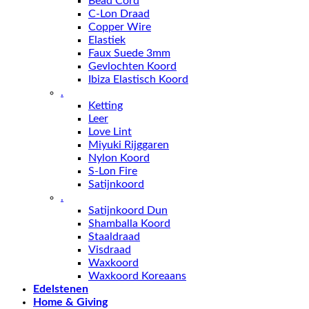
Bead Cord
C-Lon Draad
Copper Wire
Elastiek
Faux Suede 3mm
Gevlochten Koord
Ibiza Elastisch Koord
.
Ketting
Leer
Love Lint
Miyuki Rijggaren
Nylon Koord
S-Lon Fire
Satijnkoord
.
Satijnkoord Dun
Shamballa Koord
Staaldraad
Visdraad
Waxkoord
Waxkoord Koreaans
Edelstenen
Home & Giving