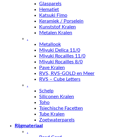
Glasparels
Hematiet
Katsuki Fimo
Keramiek / Porselein
Kunststof Kralen
Metalen Kralen
.
Metallook
Miyuki Delica 11/0
Miyuki Rocailles 11/0
Miyuki Rocailles 8/0
Pave Kralen
RVS, RVS-GOLD en Meer
RVS – Cube Letters
.
Schelp
Siliconen Kralen
Toho
Tsjechische Facetten
Tube Kralen
Zoetwaterparels
Rijgmateriaal
.