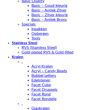
Basic Quality
Basic – Goud-kleurig
Basic – Antiek Zilver
Basic – Zilver-kleurig
Basic – Antiek Brons
Specials
Inpakken
Opbergen
Tools
Stainless Steel
RVS (Stainless Steel)
Gold-plated RVS & Gold-filled
Kralen
.
Acryl Kralen
Acryl – Candy Beads
Bubbel Letters
Edelstenen
Facet Cube
Facet Druppels
Facet Rond
Facet Rondelle
.
Glaskralen