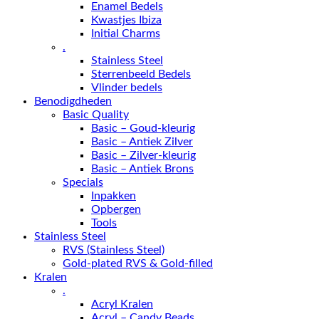
Enamel Bedels
Kwastjes Ibiza
Initial Charms
.
Stainless Steel
Sterrenbeeld Bedels
Vlinder bedels
Benodigdheden
Basic Quality
Basic – Goud-kleurig
Basic – Antiek Zilver
Basic – Zilver-kleurig
Basic – Antiek Brons
Specials
Inpakken
Opbergen
Tools
Stainless Steel
RVS (Stainless Steel)
Gold-plated RVS & Gold-filled
Kralen
.
Acryl Kralen
Acryl – Candy Beads