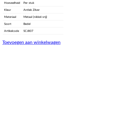
Hoeveelheid
Per stuk
Kleur
Antiek Zilver
Materiaal
Metaal (nikkel-vrij)
Soort
Bedel
Artikelcode
SCJ807
Toevoegen aan winkelwagen