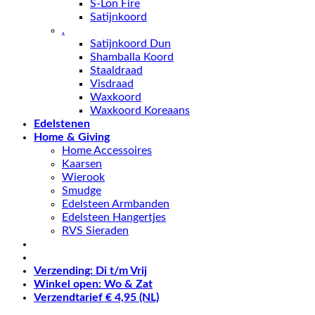
S-Lon Fire
Satijnkoord
.
Satijnkoord Dun
Shamballa Koord
Staaldraad
Visdraad
Waxkoord
Waxkoord Koreaans
Edelstenen
Home & Giving
Home Accessoires
Kaarsen
Wierook
Smudge
Edelsteen Armbanden
Edelsteen Hangertjes
RVS Sieraden
Verzending: Di t/m Vrij
Winkel open: Wo & Zat
Verzendtarief € 4,95 (NL)