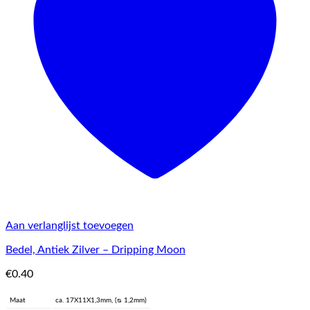
Aan verlanglijst toevoegen
Bedel, Antiek Zilver – Dripping Moon
€
0.40
Maat
ca. 17X11X1,3mm, (ᴓ 1,2mm)