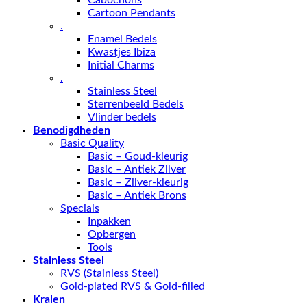
Cartoon Pendants
.
Enamel Bedels
Kwastjes Ibiza
Initial Charms
.
Stainless Steel
Sterrenbeeld Bedels
Vlinder bedels
Benodigdheden
Basic Quality
Basic – Goud-kleurig
Basic – Antiek Zilver
Basic – Zilver-kleurig
Basic – Antiek Brons
Specials
Inpakken
Opbergen
Tools
Stainless Steel
RVS (Stainless Steel)
Gold-plated RVS & Gold-filled
Kralen