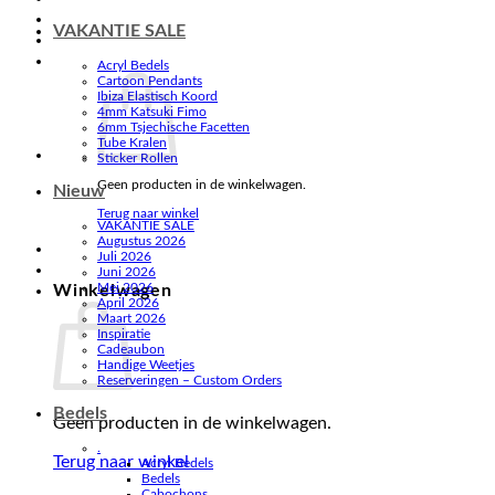
VAKANTIE SALE
Acryl Bedels
Cartoon Pendants
Ibiza Elastisch Koord
4mm Katsuki Fimo
6mm Tsjechische Facetten
Tube Kralen
Sticker Rollen
Geen producten in de winkelwagen.
Nieuw
Terug naar winkel
VAKANTIE SALE
Augustus 2026
Juli 2026
Juni 2026
Mei 2026
Winkelwagen
April 2026
Maart 2026
Inspiratie
Cadeaubon
Handige Weetjes
Reserveringen – Custom Orders
Bedels
Geen producten in de winkelwagen.
.
Terug naar winkel
Acryl Bedels
Bedels
Cabochons