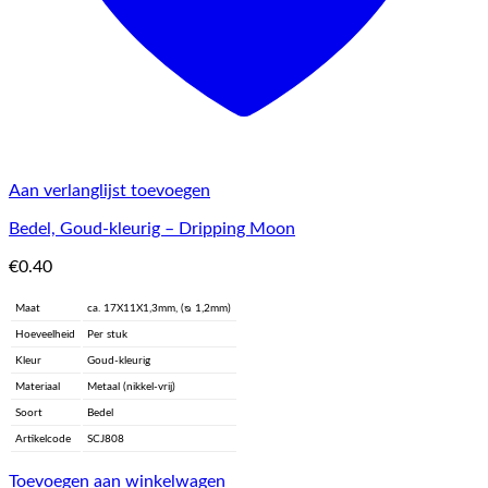
Aan verlanglijst toevoegen
Bedel, Goud-kleurig – Dripping Moon
€
0.40
Maat
ca. 17X11X1,3mm, (ᴓ 1,2mm)
Hoeveelheid
Per stuk
Kleur
Goud-kleurig
Materiaal
Metaal (nikkel-vrij)
Soort
Bedel
Artikelcode
SCJ808
Toevoegen aan winkelwagen