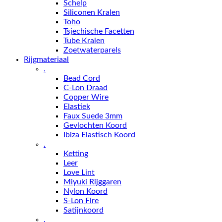
Schelp
Siliconen Kralen
Toho
Tsjechische Facetten
Tube Kralen
Zoetwaterparels
Rijgmateriaal
.
Bead Cord
C-Lon Draad
Copper Wire
Elastiek
Faux Suede 3mm
Gevlochten Koord
Ibiza Elastisch Koord
.
Ketting
Leer
Love Lint
Miyuki Rijggaren
Nylon Koord
S-Lon Fire
Satijnkoord
.