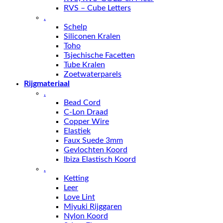
RVS – Cube Letters
.
Schelp
Siliconen Kralen
Toho
Tsjechische Facetten
Tube Kralen
Zoetwaterparels
Rijgmateriaal
.
Bead Cord
C-Lon Draad
Copper Wire
Elastiek
Faux Suede 3mm
Gevlochten Koord
Ibiza Elastisch Koord
.
Ketting
Leer
Love Lint
Miyuki Rijggaren
Nylon Koord