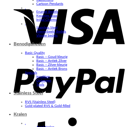
V
Cartoon Pendants
.
Enamel Bedels
Kwastjes Ibiza
Initial Charms
.
Stainless Steel
Sterrenbeeld Bedels
Vlinder bedels
Benodigdheden
Basic Quality
Basic – Goud-kleurig
P
Basic – Antiek Zilver
Basic – Zilver-kleurig
Basic – Antiek Brons
Specials
Inpakken
Opbergen
Tools
Stainless Steel
RVS (Stainless Steel)
Gold-plated RVS & Gold-filled
Kralen
S
.