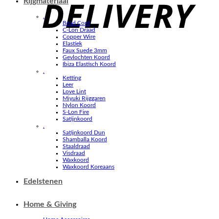
Rijgmateriaal
.
Bead Cord
C-Lon Draad
Copper Wire
Elastiek
Faux Suede 3mm
Gevlochten Koord
Ibiza Elastisch Koord
.
Ketting
Leer
Love Lint
Miyuki Rijggaren
Nylon Koord
S-Lon Fire
Satijnkoord
.
Satijnkoord Dun
Shamballa Koord
Staaldraad
Visdraad
Waxkoord
Waxkoord Koreaans
Edelstenen
Home & Giving