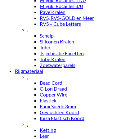
Miyuki Rocailles 11/0
Miyuki Rocailles 8/0
Pave Kralen
RVS, RVS-GOLD en Meer
RVS – Cube Letters
.
Schelp
Siliconen Kralen
Toho
Tsjechische Facetten
Tube Kralen
Zoetwaterparels
Rijgmateriaal
.
Bead Cord
C-Lon Draad
Copper Wire
Elastiek
Faux Suede 3mm
Gevlochten Koord
Ibiza Elastisch Koord
.
Ketting
Leer