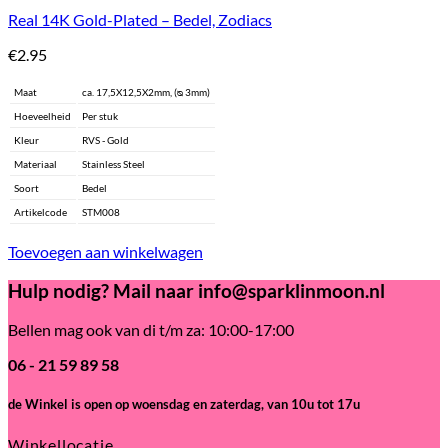
Real 14K Gold-Plated – Bedel, Zodiacs
€
2.95
Maat
ca. 17,5X12,5X2mm, (ᴓ 3mm)
Hoeveelheid
Per stuk
Kleur
RVS - Gold
Materiaal
Stainless Steel
Soort
Bedel
Artikelcode
STM008
Toevoegen aan winkelwagen
Hulp nodig? Mail naar info@sparklinmoon.nl
Bellen mag ook van di t/m za: 10:00-17:00
06 - 21 59 89 58
de Winkel is open
op woensdag en zaterdag, van 10u tot 17u
Winkellocatie