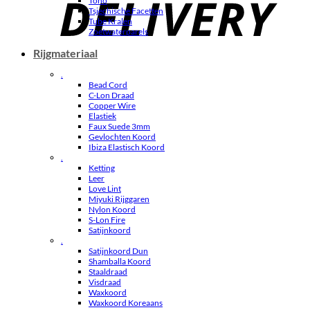
Toho
Tsjechische Facetten
Tube Kralen
Zoetwaterparels
Rijgmateriaal
.
Bead Cord
C-Lon Draad
Copper Wire
Elastiek
Faux Suede 3mm
Gevlochten Koord
Ibiza Elastisch Koord
.
Ketting
Leer
Love Lint
Miyuki Rijggaren
Nylon Koord
S-Lon Fire
Satijnkoord
.
Satijnkoord Dun
Shamballa Koord
Staaldraad
Visdraad
Waxkoord
Waxkoord Koreaans