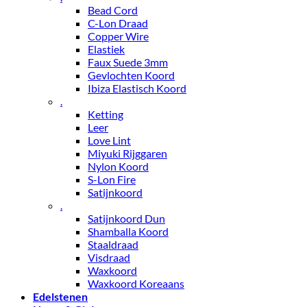
Bead Cord
C-Lon Draad
Copper Wire
Elastiek
Faux Suede 3mm
Gevlochten Koord
Ibiza Elastisch Koord
.
Ketting
Leer
Love Lint
Miyuki Rijggaren
Nylon Koord
S-Lon Fire
Satijnkoord
.
Satijnkoord Dun
Shamballa Koord
Staaldraad
Visdraad
Waxkoord
Waxkoord Koreaans
Edelstenen