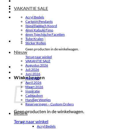
VAKANTIE SALE
Acryl Bedels
Cartoon Pendants
Ibiza Elastisch Koord
4mm Katsuki Fimo
6mm Tsjechische Facetten
Tube Kralen
Sticker Rollen
Geen producten in de winkelwagen.
Nieuw
Terug naar winkel
VAKANTIE SALE
Augustus 2026
Juli 2026
Juni 2026
Winkelwagen
Mei 2026
April 2026
Maart 2026
Inspiratie
Cadeaubon
Handige Weetjes
Reserveringen – Custom Orders
Geen producten in de winkelwagen.
Bedels
Terug naar winkel
.
Acryl Bedels