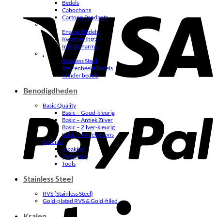
Bedels
V
Cabochons
Cartoon Pendants
.
Enamel Bedels
Kwastjes Ibiza
Initial Charms
.
Stainless Steel
Sterrenbeeld Bedels
Vlinder bedels
Benodigdheden
P
Basic Quality
Basic – Goud-kleurig
Basic – Antiek Zilver
Basic – Zilver-kleurig
Basic – Antiek Brons
Specials
Inpakken
Opbergen
Tools
Stainless Steel
RVS (Stainless Steel)
S
Gold-plated RVS & Gold-filled
Kralen