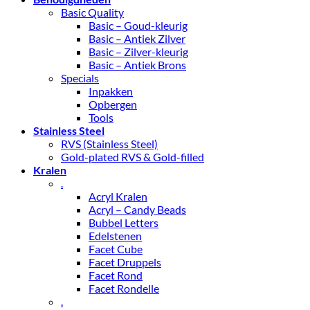
Basic Quality
Basic – Goud-kleurig
Basic – Antiek Zilver
Basic – Zilver-kleurig
Basic – Antiek Brons
Specials
Inpakken
Opbergen
Tools
Stainless Steel
RVS (Stainless Steel)
Gold-plated RVS & Gold-filled
Kralen
.
Acryl Kralen
Acryl – Candy Beads
Bubbel Letters
Edelstenen
Facet Cube
Facet Druppels
Facet Rond
Facet Rondelle
.