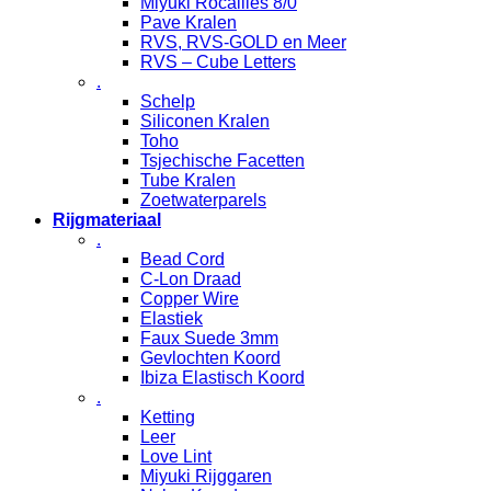
Miyuki Rocailles 8/0
Pave Kralen
RVS, RVS-GOLD en Meer
RVS – Cube Letters
.
Schelp
Siliconen Kralen
Toho
Tsjechische Facetten
Tube Kralen
Zoetwaterparels
Rijgmateriaal
.
Bead Cord
C-Lon Draad
Copper Wire
Elastiek
Faux Suede 3mm
Gevlochten Koord
Ibiza Elastisch Koord
.
Ketting
Leer
Love Lint
Miyuki Rijggaren