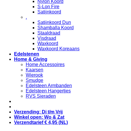
Nylon Koord
S-Lon Fire
Satijnkoord
.
Satijnkoord Dun
Shamballa Koord
Staaldraad
Visdraad
Waxkoord
Waxkoord Koreaans
Edelstenen
Home & Giving
Home Accessoires
Kaarsen
Wierook
Smudge
Edelsteen Armbanden
Edelsteen Hangertjes
RVS Sieraden
Verzending: Di t/m Vrij
Winkel open: Wo & Zat
Verzendtarief € 4,95 (NL)