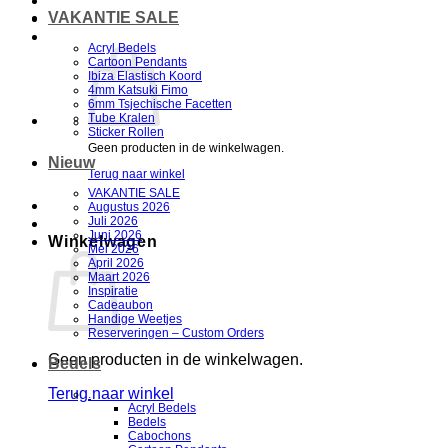
VAKANTIE SALE
Acryl Bedels
Cartoon Pendants
Ibiza Elastisch Koord
4mm Katsuki Fimo
6mm Tsjechische Facetten
Tube Kralen
Sticker Rollen
Geen producten in de winkelwagen.
Nieuw
Terug naar winkel
VAKANTIE SALE
Augustus 2026
Juli 2026
Juni 2026
Winkelwagen
Mei 2026
April 2026
Maart 2026
Inspiratie
Cadeaubon
Handige Weetjes
Reserveringen – Custom Orders
Geen producten in de winkelwagen.
Bedels
Terug naar winkel
.
Acryl Bedels
Bedels
V
Cabochons