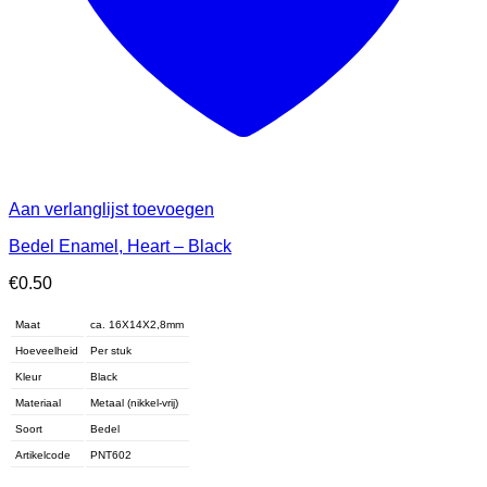
Aan verlanglijst toevoegen
Bedel Enamel, Heart – Black
€
0.50
Maat
ca. 16X14X2,8mm
Hoeveelheid
Per stuk
Kleur
Black
Materiaal
Metaal (nikkel-vrij)
Soort
Bedel
Artikelcode
PNT602