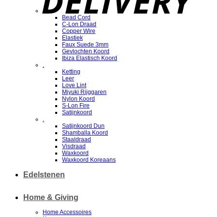
.
Bead Cord
C-Lon Draad
Copper Wire
Elastiek
Faux Suede 3mm
Gevlochten Koord
Ibiza Elastisch Koord
.
Ketting
Leer
Love Lint
Miyuki Rijggaren
Nylon Koord
S-Lon Fire
Satijnkoord
.
Satijnkoord Dun
Shamballa Koord
Staaldraad
Visdraad
Waxkoord
Waxkoord Koreaans
Edelstenen
Home & Giving
Home Accessoires