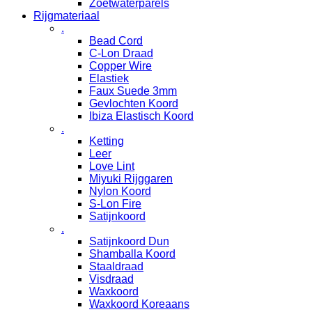
Zoetwaterparels
Rijgmateriaal
.
Bead Cord
C-Lon Draad
Copper Wire
Elastiek
Faux Suede 3mm
Gevlochten Koord
Ibiza Elastisch Koord
.
Ketting
Leer
Love Lint
Miyuki Rijggaren
Nylon Koord
S-Lon Fire
Satijnkoord
.
Satijnkoord Dun
Shamballa Koord
Staaldraad
Visdraad
Waxkoord
Waxkoord Koreaans