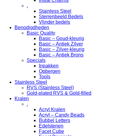
Initial Charms
.
Stainless Steel
Sterrenbeeld Bedels
Vlinder bedels
Benodigdheden
Basic Quality
Basic – Goud-kleurig
Basic – Antiek Zilver
Basic – Zilver-kleurig
Basic – Antiek Brons
Specials
Inpakken
Opbergen
Tools
Stainless Steel
RVS (Stainless Steel)
Gold-plated RVS & Gold-filled
Kralen
.
Acryl Kralen
Acryl – Candy Beads
Bubbel Letters
Edelstenen
Facet Cube