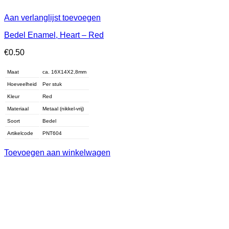
Aan verlanglijst toevoegen
Bedel Enamel, Heart – Red
€
0.50
Maat
ca. 16X14X2,8mm
Hoeveelheid
Per stuk
Kleur
Red
Materiaal
Metaal (nikkel-vrij)
Soort
Bedel
Artikelcode
PNT604
Toevoegen aan winkelwagen