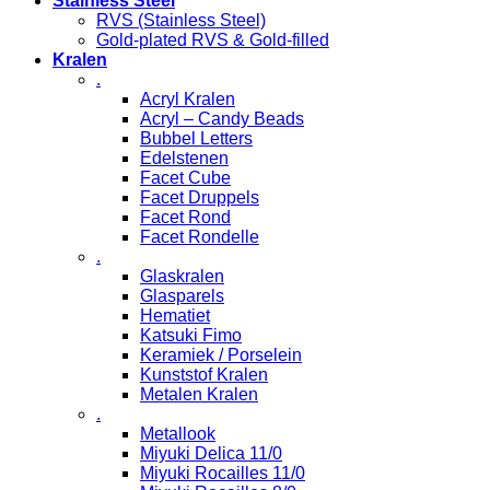
Stainless Steel
RVS (Stainless Steel)
Gold-plated RVS & Gold-filled
Kralen
.
Acryl Kralen
Acryl – Candy Beads
Bubbel Letters
Edelstenen
Facet Cube
Facet Druppels
Facet Rond
Facet Rondelle
.
Glaskralen
Glasparels
Hematiet
Katsuki Fimo
Keramiek / Porselein
Kunststof Kralen
Metalen Kralen
.
Metallook
Miyuki Delica 11/0
Miyuki Rocailles 11/0