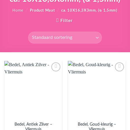
Home
/
Product Maat
/
ca. 10X16,3X3mm, (ᴓ 1,5mm)
Filter
Aan
Aan
verlanglijst
verlanglijst
toevoegen
toevoegen
Bedel, Antiek Zilver –
Bedel, Goud-kleurig –
Vliermuis
Vliermuis