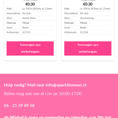
€
0.30
€
0.30
Maat
ca. 10X16,3X3mm, (ᴓ 1,5mm)
Maat
ca. 10X16,3X3mm, (ᴓ 1,5mm)
Hoeveelheid
Per stuk
Hoeveelheid
Per stuk
Kleur
Antiek Zilver
Kleur
Goud-kleurig
Materiaal
Metaal
Materiaal
Metaal
Soort
Bedel
Soort
Bedel
Artikelcode
SCJ513
Artikelcode
SCJ514
Toevoegen aan
Toevoegen aan
winkelwagen
winkelwagen
Hulp nodig? Mail naar info@sparklinmoon.nl
Bellen mag ook van di t/m za: 10:00-17:00
06 - 21 59 89 58
de Winkel is open
op woensdag en zaterdag, van 10u tot